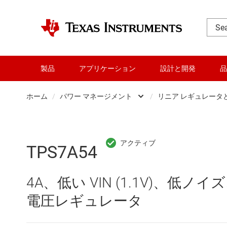
製品
アプリケーション
設計と開発
品
ホーム
/
パワー マネージメント
/
リニア レギュレータと
DLP 製品
AC/
RF とマイクロ波
DC/
TPS7A54
アンプ
DC/
4A、低い VIN (1.1V)、低
インターフェイス
DDR
電圧レギュレータ
オーディオ、ハプティクス、および
LCD