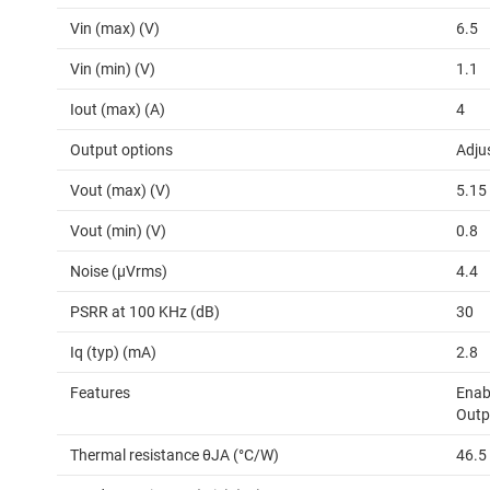
Vin (max) (V)
6.5
Vin (min) (V)
1.1
Iout (max) (A)
4
Output options
Adju
Vout (max) (V)
5.15
Vout (min) (V)
0.8
Noise (µVrms)
4.4
PSRR at 100 KHz (dB)
30
Iq (typ) (mA)
2.8
Features
Enab
Outp
Thermal resistance θJA (°C/W)
46.5