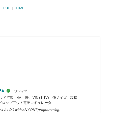
ソリッドステート リレー (半導体リレー)
PDF
|
HTML
ハイサイド スイッチおよびコントローラ
5A
ッド搭載、4A、低い VIN (1.1V)、低ノイズ、高精
ドロップアウト電圧レギュレータ
e 4-A LDO with ANY-OUT programming.