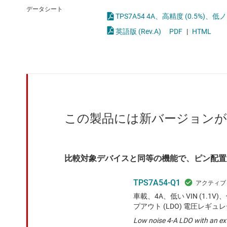
クロックとタイミング
LED
データシート
スイッチ/マルチプレクサ
MOSF
英語版 (Rev.A)
PDF
|
HTML
センサ
ダイ / ウェハー サービス
この製品には新バージョン
比較対象デバイスと同等の機能で、ピン配置
TPS7A54-Q1
車載、4A、低い VIN (1.
プアウト (LDO) 電圧レギュ
Low noise 4-A LDO with an ex