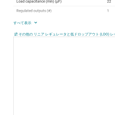
Load capacitance (min) (µF)
22
Regulated outputs (#)
1
Accuracy (%)
0.5
Dropout voltage (Vdo) (typ) (mV)
85
その他の リニア レギュレータと低ドロップアウト (LDO) 
Operating temperature range (°C)
-40 