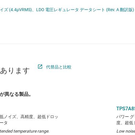
 ドライバ
ロジックと電圧変換
TPS7A54 4A、高精度 (0.5%)、低ノイズ (4.4µVRMS)、LDO 電圧レギュレータ データシート (Rev. A 翻訳版)
ET
ワイヤレス コネクティビティ
受動 (パッシブ) とディスクリート
絶縁
代替品と比較
があります
が異なる製品。
TPS7A8
1V)、低ノイズ、高精度、超低ドロッ
パワー グ
レータ
度、超低
tended temperature range.
Low nois