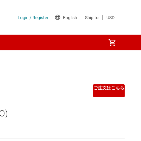
Other power management
PoE (パワー オーバー イーサネット) IC
ご注文はこちら
ゲート ドライバ
O)
シーケンサ
スーパーバイザとリセット IC