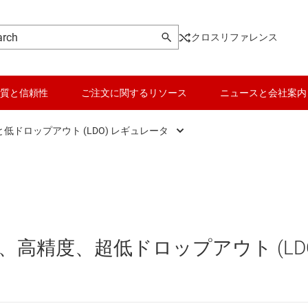
クロスリファレンス
質と信頼性
ご注文に関するリソース
ニュースと会社案内
低ドロップアウト (LDO) レギュレータ
DC スイッチング レギュレータ
データ コンバータ
DC スイッチング レギュレータ
バッテリ管理 IC
DC パワー モジュール
パワー マネージメント
ノイズ、高精度、超低ドロップアウト (LD
 メモリ向け電源 IC
マイコン (MCU) / プロセッサ
ピエゾ
/OLED ディスプレイ向けの電源とドライバ
モータ ドライバ