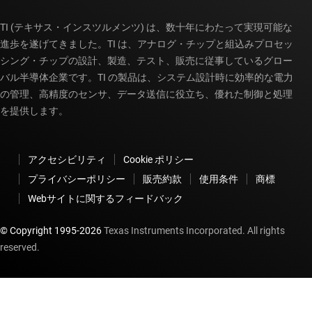
TI (テキサス・インスツルメンツ) は、数十年にわたって実現可能な
進歩を遂げてきました。TI は、アナログ・チップと組込みプロセッ
シング・チップの設計、製造、テスト、販売に従事しているグロー
バル半導体企業です。TI の製品は、システム設計時に効率的な電力
の管理、高精度のセンサ、データ送信に役立ち、優れた制御と処理
を提供します。
アクセシビリティ
Cookie ポリシー
プライバシーポリシー
販売約款
使用条件
商標
Webサイトに関するフィードバック
© Copyright 1995-
2026
Texas Instruments Incorporated. All rights
reserved.