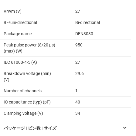
Vrwm (V)
27
Bi-/uni-directional
Bi-directional
Package name
DFN3030
Peak pulse power (8/20 μs)
950
(max) (W)
IEC 61000-4-5 (A)
27
Breakdown voltage (min)
29.6
(V)
Number of channels
1
IO capacitance (typ) (pF)
40
Clamping voltage (V)
34