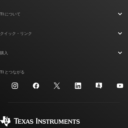
TI について
TI の概要
クイック・リンク
採用情報
お問い合わせ
ニュース
購入
TI E2E™ 設計サポート・フォーラム
ストーリー | チップ開発の舞台裏
TI API スイート
クロスリファレンス検索
TI とつながる
イベント
myTI 法人アカウント
カスタマー・サポート・センター
投資家向け情報
配送、お支払い、および税金
パッケージ
製造
ご注文に関する FAQ
品質と信頼性
コーポレート・シティズンシップ
販売特約店
myTI アカウントの FAQ