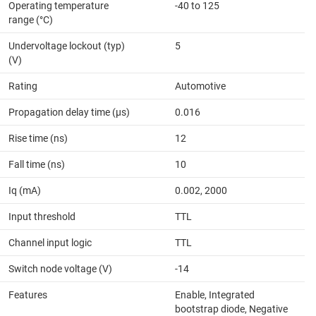
Operating temperature
-40 to 125
range (°C)
Undervoltage lockout (typ)
5
(V)
Rating
Automotive
Propagation delay time (µs)
0.016
Rise time (ns)
12
Fall time (ns)
10
Iq (mA)
0.002, 2000
Input threshold
TTL
Channel input logic
TTL
Switch node voltage (V)
-14
Features
Enable, Integrated
bootstrap diode, Negative