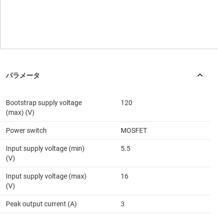
Bootstrap supply voltage
120
(max) (V)
Power switch
MOSFET
Input supply voltage (min)
5.5
(V)
Input supply voltage (max)
16
(V)
Peak output current (A)
3