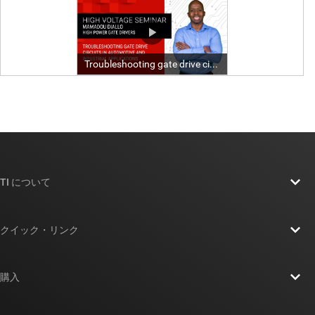
TI について
TI の概要
クイック・リンク
採用情報
お問い合わせ
ニュース
購入
TI E2E™ 設計サポート・フォーラム
ストーリー | チップ開発の舞台裏
TI API スイート