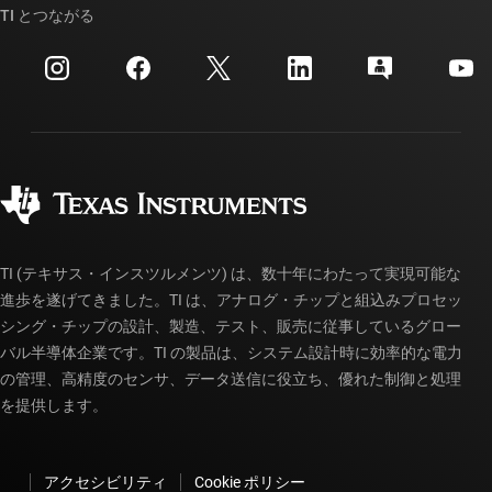
クロスリファレンス検索
TI とつながる
イベント
myTI 法人アカウント
カスタマー・サポート・センター
投資家向け情報
配送、お支払い、および税金
パッケージ
製造
ご注文に関する FAQ
品質と信頼性
コーポレート・シティズンシップ
販売特約店
myTI アカウントの FAQ
TI (テキサス・インスツルメンツ) は、数十年にわたって実現可能な
進歩を遂げてきました。TI は、アナログ・チップと組込みプロセッ
シング・チップの設計、製造、テスト、販売に従事しているグロー
バル半導体企業です。TI の製品は、システム設計時に効率的な電力
の管理、高精度のセンサ、データ送信に役立ち、優れた制御と処理
を提供します。
アクセシビリティ
Cookie ポリシー