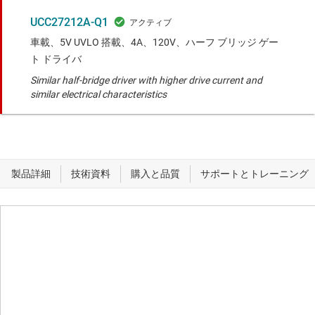
UCC27212A-Q1
車載、5V UVLO 搭載、4A、120V、ハーフ ブリッジ ゲー
ト ドライバ
Similar half-bridge driver with higher drive current and
similar electrical characteristics