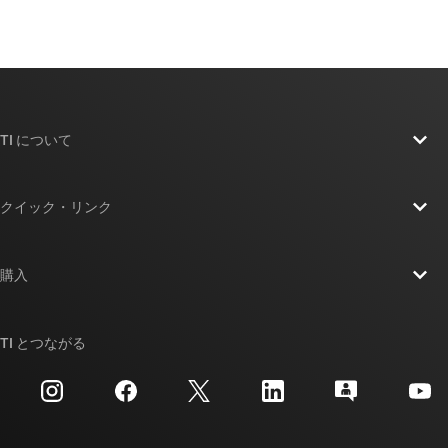
TI について
TI の概要
クイック・リンク
採用情報
お問い合わせ
ニュース
購入
TI E2E™ 設計サポート・フォーラム
ストーリー | チップ開発の舞台裏
TI API スイート
クロスリファレンス検索
TI とつながる
イベント
myTI 法人アカウント
カスタマー・サポート・センター
投資家向け情報
配送、お支払い、および税金
パッケージ