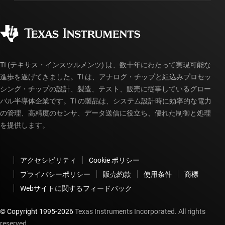
製造
ご注文に関する FAQ
品質と信頼性
コーポレート・シティズンシップ
販売特約店
myTI アカウントの FAQ
TI (テキサス・インスツルメンツ) は、数十年にわたって実現可能な
進歩を遂げてきました。TI は、アナログ・チップと組込みプロセッ
シング・チップの設計、製造、テスト、販売に従事しているグロー
バル半導体企業です。TI の製品は、システム設計時に効率的な電力
の管理、高精度のセンサ、データ送信に役立ち、優れた制御と処理
を提供します。
アクセシビリティ
Cookie ポリシー
プライバシーポリシー
販売約款
使用条件
商標
Webサイトに関するフィードバック
© Copyright 1995-
2026
Texas Instruments Incorporated. All rights
reserved.