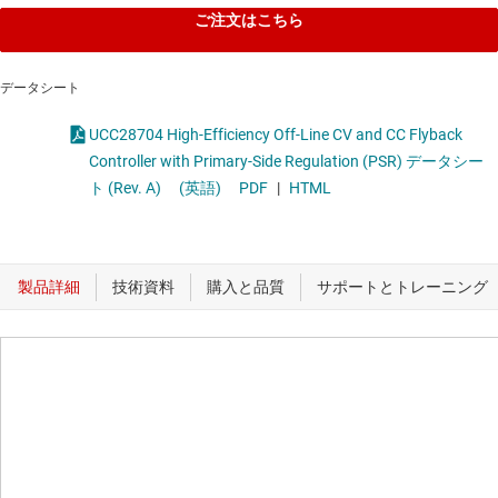
ご注文はこちら
データシート
UCC28704 High-Efficiency Off-Line CV and CC Flyback
Controller with Primary-Side Regulation (PSR) データシー
ト (Rev. A)
(英語)
PDF
|
HTML