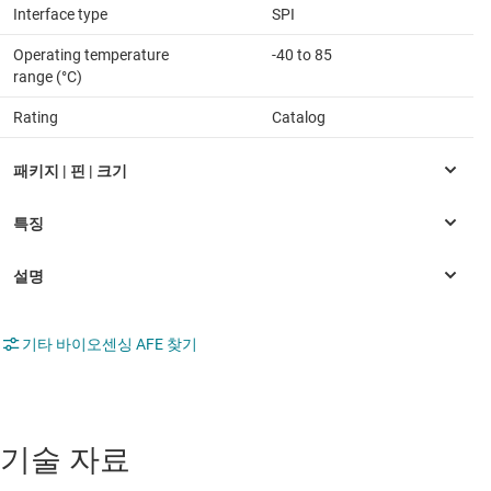
Interface type
SPI
Operating temperature
-40 to 85
range (°C)
Rating
Catalog
기타 바이오센싱 AFE 찾기
기술 자료