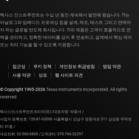
텍사스 인스트루먼트는 수십 년 동안 계속해서 발전해 왔습니다. TI는
아날로그와 임베디드 프로세싱 칩을 설계, 제조, 테스트 그리고 판매까
지 하는 글로벌 반도체 회사입니다. TI의 제품은 고객이 효율적으로 전
력을 관리하고, 정확한 데이터를 감지 후 전송하고, 설계에서 핵심 제어
또는 처리 기능을 할 수 있도록 지원합니다.
접근성
쿠키 정책
개인정보 취급방침
영업 약관
사용 약관
상표
웹 사이트 의견
© Copyright 1995-
2026
Texas Instruments Incorporated. All rights
reserved.
텍사스인스트루먼트코리아(유) /
대표자명: 박중서 /
사업자 등록번호: 120-81-03090 서울특별시 강남구 영동대로 511 삼성동 무역센
타 31층 /
대표전화: 02-560-6800 /
고객센터: 070-766-32297