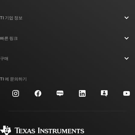
TI 기업 정보
TI 기업 정보 개요
빠른 링크
채용
연락처
뉴스룸
구매
TI E2E™ 설계 지원 포럼
우리의 이야기 | 칩을 만드는 사람들
TI API 제품군
대체품 검색
TI 에 문의하기
이벤트
myTI 회사 계정
고객 지원 센터
투자 관계
배송, 결제 및 세금
패키징
제조
주문 FAQ
품질 및 안정성
사회 공헌
공인 유통업체
myTI 계정 FAQ