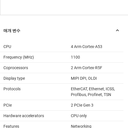
CPU
4 Arm Cortex-A53
Frequency (MHz)
1100
Coprocessors
2 Arm Cortex-R5F
Display type
MIPI DPI, OLDI
Protocols
EtherCAT, Ethernet, ICSS,
Profibus, Profinet, TSN
PCIe
2 PCIe Gen 3
Hardware accelerators
CPU only
Features
Networking