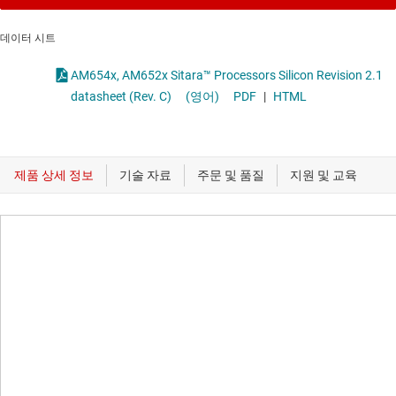
데이터 시트
AM654x, AM652x Sitara™ Processors Silicon Revision 2.1
datasheet (Rev. C)
(영어)
PDF
|
HTML