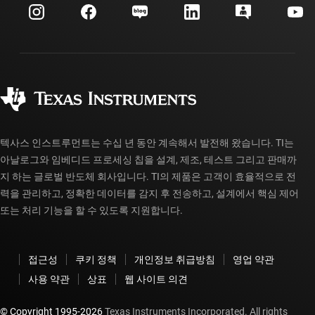
고객 지원 센터
투자 관계
배송, 결제 및 세금
패키징
제조
주문 FAQ
품질 및 안정성
사회 공헌
공인 유통업체
myTI 계정 FAQ
텍사스 인스트루먼트는 수십 년 동안 계속해서 발전해 왔습니다. TI는
아날로그와 임베디드 프로세싱 칩을 설계, 제조, 테스트 그리고 판매까
지 하는 글로벌 반도체 회사입니다. TI의 제품은 고객이 효율적으로 전
력을 관리하고, 정확한 데이터를 감지 후 전송하고, 설계에서 핵심 제어
또는 처리 기능을 할 수 있도록 지원합니다.
접근성
쿠키 정책
개인정보 취급방침
영업 약관
사용 약관
상표
웹 사이트 의견
© Copyright 1995-
2026
Texas Instruments Incorporated. All rights