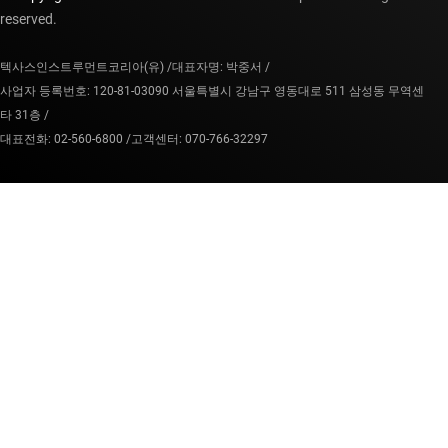
reserved.
텍사스인스트루먼트코리아(유) /
대표자명: 박중서 /
사업자 등록번호: 120-81-03090 서울특별시 강남구 영동대로 511 삼성동 무역센
타 31층 /
대표전화: 02-560-6800 /
고객센터: 070-766-32297