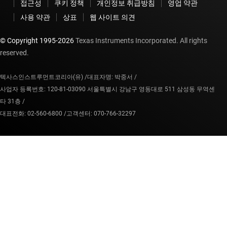
접근성
쿠키 정책
개인정보 취급방침
영업 약관
사용 약관
상표
웹 사이트 의견
© Copyright 1995-
2026
Texas Instruments Incorporated. All rights
reserved.
텍사스인스트루먼트코리아(유) /
대표자명: 박중서 /
사업자 등록번호: 120-81-03090 서울특별시 강남구 영동대로 511 삼성동 무역센
타 31층 /
대표전화: 02-560-6800 /
고객센터: 070-766-32297