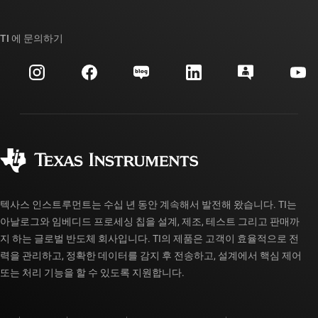
TI E2E™ 설계 지원 포럼
우리의 이야기 | 칩을 만드는 사람들
TI API 제품군
대체품 검색
TI 에 문의하기
이벤트
myTI 회사 계정
고객 지원 센터
투자 관계
배송, 결제 및 세금
패키징
제조
주문 FAQ
품질 및 안정성
사회 공헌
공인 유통업체
myTI 계정 FAQ
텍사스 인스트루먼트는 수십 년 동안 계속해서 발전해 왔습니다. TI는
아날로그와 임베디드 프로세싱 칩을 설계, 제조, 테스트 그리고 판매까
지 하는 글로벌 반도체 회사입니다. TI의 제품은 고객이 효율적으로 전
력을 관리하고, 정확한 데이터를 감지 후 전송하고, 설계에서 핵심 제어
또는 처리 기능을 할 수 있도록 지원합니다.