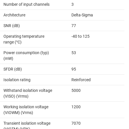
Number of input channels
3
Architecture
Delta-Sigma
SNR (dB)
77
Operating temperature
-40 to 125
range (°C)
Power consumption (typ)
53
(mW)
SFDR (dB)
95
Isolation rating
Reinforced
Withstand isolation voltage
5000
(VISO) (Vrms)
Working isolation voltage
1200
(VIOWM) (Vrms)
Transient isolation voltage
7070
(VIOTM) (VPK)