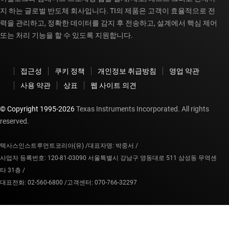
지 하는 글로벌 반도체 회사입니다. TI의 제품은 고객이 효율적으로 전
력을 관리하고, 정확한 데이터를 감지 후 전송하고, 설계에서 핵심 제어
또는 처리 기능을 할 수 있도록 지원합니다.
접근성
쿠키 정책
개인정보 취급방침
영업 약관
사용 약관
상표
웹 사이트 의견
© Copyright 1995-
2026
Texas Instruments Incorporated. All rights
reserved.
텍사스인스트루먼트코리아(유) /
대표자명: 박중서 /
사업자 등록번호: 120-81-03090 서울특별시 강남구 영동대로 511 삼성동 무역센
타 31층 /
대표전화: 02-560-6800 /
고객센터: 070-766-32297