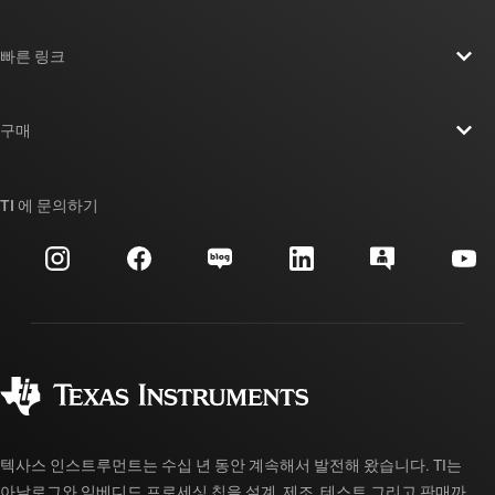
TI 기업 정보 개요
빠른 링크
채용
연락처
뉴스룸
구매
TI E2E™ 설계 지원 포럼
우리의 이야기 | 칩을 만드는 사람들
TI API 제품군
대체품 검색
TI 에 문의하기
이벤트
myTI 회사 계정
고객 지원 센터
투자 관계
배송, 결제 및 세금
패키징
제조
주문 FAQ
품질 및 안정성
사회 공헌
공인 유통업체
myTI 계정 FAQ
텍사스 인스트루먼트는 수십 년 동안 계속해서 발전해 왔습니다. TI는
아날로그와 임베디드 프로세싱 칩을 설계, 제조, 테스트 그리고 판매까