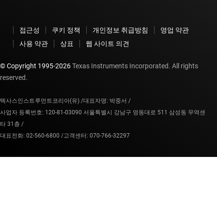
접근성
쿠키 정책
개인정보 취급방침
영업 약관
사용 약관
상표
웹 사이트 의견
© Copyright 1995-
2026
Texas Instruments Incorporated. All rights
reserved.
텍사스인스트루먼트코리아(유) /
대표자명: 박중서 /
사업자 등록번호: 120-81-03090 서울특별시 강남구 영동대로 511 삼성동 무역센
타 31층 /
대표전화: 02-560-6800 /
고객센터: 070-766-32297