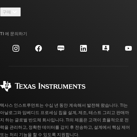
연락처
뉴스룸
구매
TI E2E™ 설계 지원 포럼
우리의 이야기 | 칩을 만드는 사람들
TI API 제품군
대체품 검색
TI 에 문의하기
이벤트
myTI 회사 계정
고객 지원 센터
투자 관계
배송, 결제 및 세금
패키징
제조
주문 FAQ
품질 및 안정성
사회 공헌
공인 유통업체
myTI 계정 FAQ
텍사스 인스트루먼트는 수십 년 동안 계속해서 발전해 왔습니다. TI는
아날로그와 임베디드 프로세싱 칩을 설계, 제조, 테스트 그리고 판매까
지 하는 글로벌 반도체 회사입니다. TI의 제품은 고객이 효율적으로 전
력을 관리하고, 정확한 데이터를 감지 후 전송하고, 설계에서 핵심 제어
또는 처리 기능을 할 수 있도록 지원합니다.