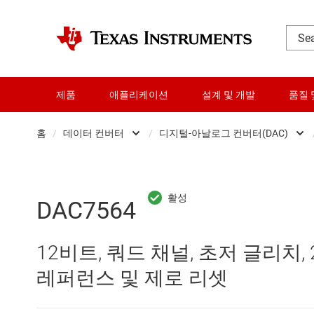
제품
애플리케이션
설계 및 개발
품질 
홈
/
데이터 컨버터
/
디지털-아날로그 컨버터(DAC)
DLP 제품
Analog 
RF 및 마이크로파
Other data convert
DAC7564
다이 및 웨이퍼 서비스
디지털 전위차계(Digi
12비트, 쿼드 채널, 초저 글리치, 2
데이터 컨버터
디지털-아날로그 컨버
레퍼런스 및 제로 리셋
로직 및 전압 변환
아날로그-디지털 컨버