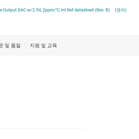
데이터 컨버터
절연
age Output DAC w/2.5V, 2ppm/°C Int Ref datasheet (Rev. B)
(영어)
증폭기
클록 및 타이밍
패시브 및 개별