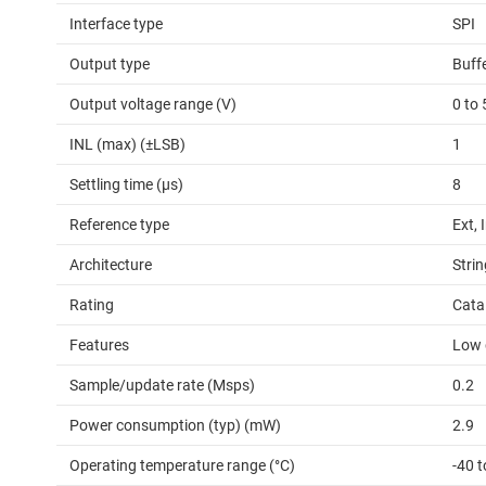
Interface type
SPI
Output type
Buff
Output voltage range (V)
0 to 
INL (max) (±LSB)
1
Settling time (µs)
8
Reference type
Ext, 
Architecture
Strin
Rating
Cata
Features
Low 
Sample/update rate (Msps)
0.2
Power consumption (typ) (mW)
2.9
Operating temperature range (°C)
-40 