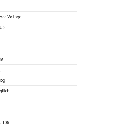
ered Voltage
5.5
Int
g
log
glitch
to 105