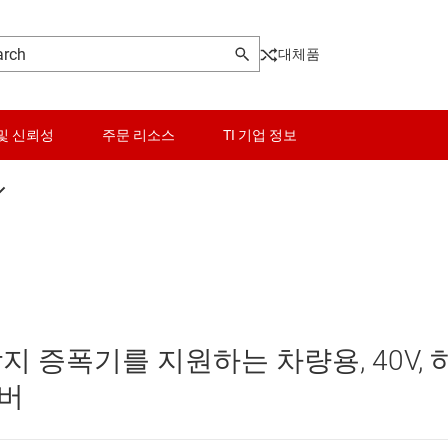
대체품
및 신뢰성
주문 리소스
TI 기업 정보
 모터 드라이버
센서
N) motor drivers
스위치 및 멀티플렉서
오디오, 햅틱, 피에조
 증폭기를 지원하는 차량용, 40V, 
버
인터페이스
이버
DC) 모터 드라이버
전력 관리