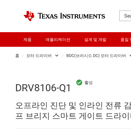
제품
애플리케이션
설계 및 개발
품질 
홈
/
모터 드라이버
/
BDC(브러시드 DC) 모터 드라이버
DLP 제품
BDC(브러시드 DC)
RF 및 마이크로파
Gallium nitride (Ga
DRV8106-Q1
다이 및 웨이퍼 서비스
Other motor drivers
오프라인 진단 및 인라인 전류 감지
데이터 컨버터
광학 디스크 드라이
프 브리지 스마트 게이트 드라
로직 및 전압 변환
브러시리스 DC(BL