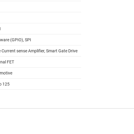
M
ware (GPIO), SPI
e Current sense Amplifier, Smart Gate Drive
rnal FET
motive
to 125