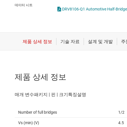
마이크로컨트롤러(MCU) 및 프로세서
솔레노이드 드라이
데이터 시트
DRV8106-Q1 Au
모터 드라이버
스테퍼 모터 드라이
무선 연결
배터리 관리 IC
제품 상세 정보
Number of full bridges
1/2
Vs (min) (V)
4.5