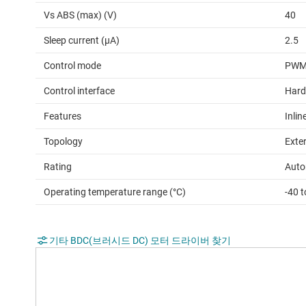
Vs ABS (max) (V)
40
Sleep current (µA)
2.5
Control mode
PW
Control interface
Hard
Features
Inlin
Topology
Exte
Rating
Auto
Operating temperature range (°C)
-40 
기타 BDC(브러시드 DC) 모터 드라이버 찾기