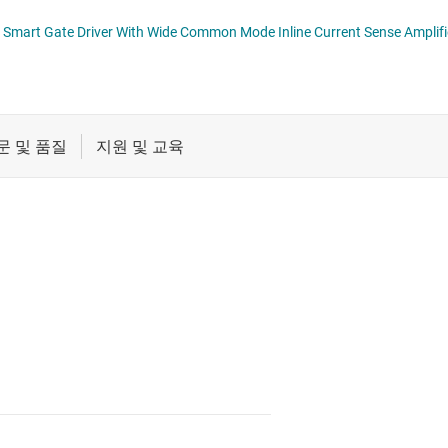
버
절연
tomotive Half-Bridge Smart Gate Driver With Wide Common Mode Inline Current Sense Amp
버
증폭기
클록 및 타이밍
패시브 및 개별