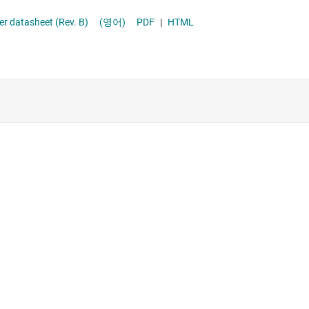
lifier datasheet (Rev. B)
(영어)
PDF
|
HTML