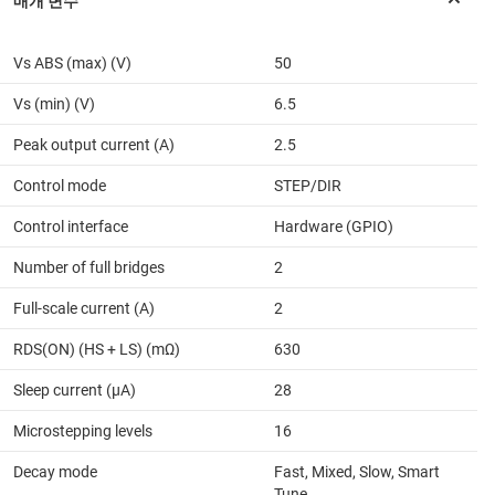
Vs ABS (max) (V)
50
Vs (min) (V)
6.5
Peak output current (A)
2.5
Control mode
STEP/DIR
Control interface
Hardware (GPIO)
Number of full bridges
2
Full-scale current (A)
2
RDS(ON) (HS + LS) (mΩ)
630
Sleep current (µA)
28
Microstepping levels
16
Decay mode
Fast, Mixed, Slow, Smart
Tune