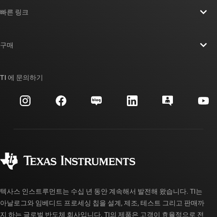
TI 기업 정보 개요
빠른 링크
채용
연락처
뉴스룸
구매
TI E2E™ 설계 지원 포럼
우리의 이야기 | 칩을 만드는 사람들
TI API 제품군
대체품 검색
TI 에 문의하기
이벤트
myTI 회사 계정
고객 지원 센터
투자 관계
배송, 결제 및 세금
패키징
제조
주문 FAQ
품질 및 안정성
사회 공헌
공인 유통업체
myTI 계정 FAQ
텍사스 인스트루먼트는 수십 년 동안 계속해서 발전해 왔습니다. TI는
아날로그와 임베디드 프로세싱 칩을 설계, 제조, 테스트 그리고 판매까
지 하는 글로벌 반도체 회사입니다. TI의 제품은 고객이 효율적으로 전