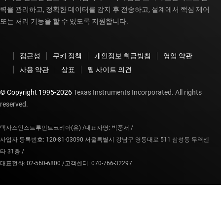
력을 관리하고, 정확한 데이터를 감지 후 전송하고, 설계에서 핵심 제어
또는 처리 기능을 할 수 있도록 지원합니다.
접근성
쿠키 정책
개인정보 취급방침
영업 약관
사용 약관
상표
웹 사이트 의견
© Copyright 1995-
2026
Texas Instruments Incorporated. All rights
reserved.
텍사스인스트루먼트코리아(유) /
대표자명: 박중서 /
사업자 등록번호: 120-81-03090 서울특별시 강남구 영동대로 511 삼성동 무역센
타 31층 /
대표전화: 02-560-6800 /
고객센터: 070-766-32297