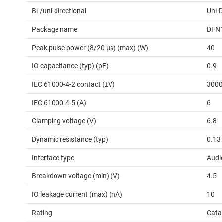
Bi-/uni-directional
Uni-D
Package name
DFN1
Peak pulse power (8/20 μs) (max) (W)
40
IO capacitance (typ) (pF)
0.9
IEC 61000-4-2 contact (±V)
300
IEC 61000-4-5 (A)
6
Clamping voltage (V)
6.8
Dynamic resistance (typ)
0.13
Interface type
Audi
Breakdown voltage (min) (V)
4.5
IO leakage current (max) (nA)
10
Rating
Cata