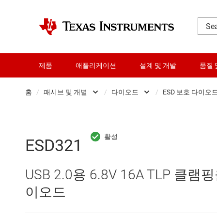
제품
애플리케이션
설계 및 개발
품질 
홈
/
패시브 및 개별
/
다이오드
/
ESD 보호 다이오
DLP 제품
다이오드
E
RF 및 마이크로파
정압 박막 저항
T
ESD321
다이 및 웨이퍼 서비스
트랜지스터
제
USB 2.0용 6.8V 16A TLP 클램핑
데이터 컨버터
이오드
로직 및 전압 변환