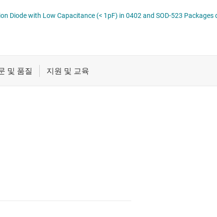
절연
ESD321 1-Channel 30kV ESD Protection Diode with Low Capacitance (< 1pF) in 
증폭기
클록 및 타이밍
패시브 및 개별