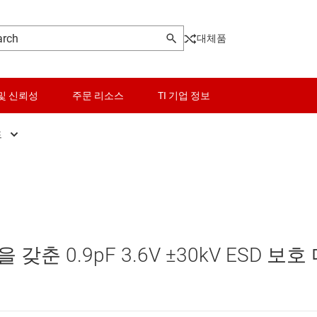
대체품
및 신뢰성
주문 리소스
TI 기업 정보
드
SD 보호 다이오드
센서
VS 다이오드
스위치 및 멀티플렉서
너 다이오드
오디오, 햅틱, 피에조
을 갖춘 0.9pF 3.6V ±30kV ESD 보호
인터페이스
전력 관리