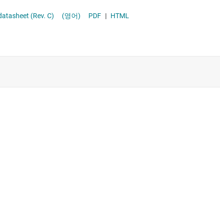
0402 and SOD-523 Packages datasheet (Rev. C)
(영어)
PDF
|
HTML