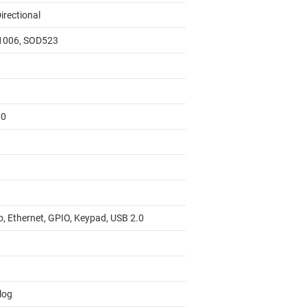
irectional
006, SOD523
00
o, Ethernet, GPIO, Keypad, USB 2.0
log