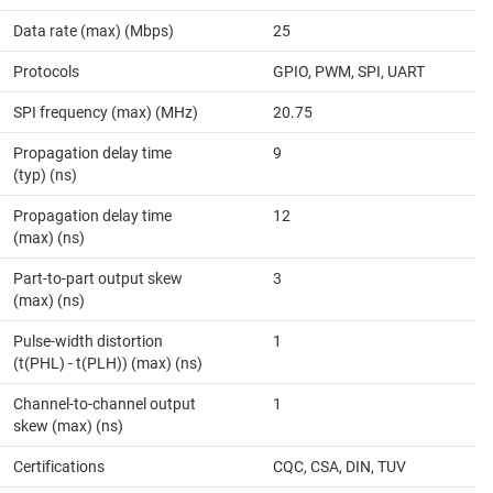
Data rate (max) (Mbps)
25
Protocols
GPIO, PWM, SPI, UART
SPI frequency (max) (MHz)
20.75
Propagation delay time
9
(typ) (ns)
Propagation delay time
12
(max) (ns)
Part-to-part output skew
3
(max) (ns)
Pulse-width distortion
1
(t(PHL) - t(PLH)) (max) (ns)
Channel-to-channel output
1
skew (max) (ns)
Certifications
CQC, CSA, DIN, TUV