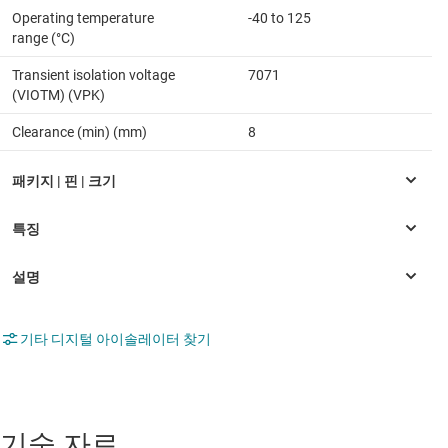
Operating temperature
-40 to 125
range (°C)
Transient isolation voltage
7071
(VIOTM) (VPK)
Clearance (min) (mm)
8
기타 디지털 아이솔레이터 찾기
기술 자료