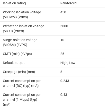
Isolation rating
Reinforced
Working isolation voltage
450
(VIOWM) (Vrms)
Withstand isolation voltage
5000
(VISO) (Vrms)
Surge isolation voltage
10
(VIOSM) (kVPK)
CMTI (min) (kV/µs)
25
Default output
High, Low
Creepage (min) (mm)
8
Current consumption per
0.243
channel (DC) (typ) (mA)
Current consumption per
0.43
channel (1 Mbps) (typ)
(mA)