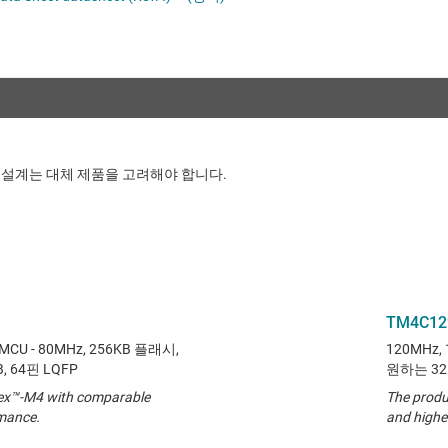
절연
차량용 MCU
증폭기
클록 및 타이밍
패시브 및 개별
 설계는 대체 제품을 고려해야 합니다.
TM4C12
MCU - 80MHz, 256KB 플래시,
120MHz,
B, 64핀 LQFP
원하는 32비
ex™-M4 with comparable
The produ
rmance.
and highe