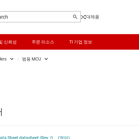
대체품
및 신뢰성
주문 리소스
TI 기업 정보
lers
/
범용 MCU
Microcontrollers
센서
Low-power MCUs
마이크로프로세서 및 DSP
스위치 및 멀티플렉서
범용 MCU
오디오, 햅틱, 피에조
센서 MCU
러
인터페이스
실시간 디지털 전원 MCU
전력 관리
실시간 모터 컨트롤 및 자동화 MCU
ata Sheet datasheet (Rev. I)
(영어)