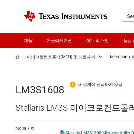
제품
애플리케이션
설계 및 개발
품질 
홈
/
마이크로컨트롤러(MCU) 및 프로세서
/
Microcontrol
DLP 제품
RF 및 마이크로파
LM3S1608
다이 및 웨이퍼 서비스
Stellaris LM3S 마이크로컨트롤
데이터 컨버터
로직 및 전압 변환
데이터 시트
Stellaris LM3S1608 Microcontroller D