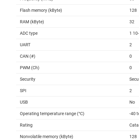
Flash memory (kByte)
128
RAM (kByte)
32
ADC type
1 10
UART
2
CAN (#)
0
PWM (Ch)
0
Security
Secu
SPI
2
USB
No
Operating temperature range (°C)
-40 t
Rating
Cata
Nonvolatile memory (kByte)
128