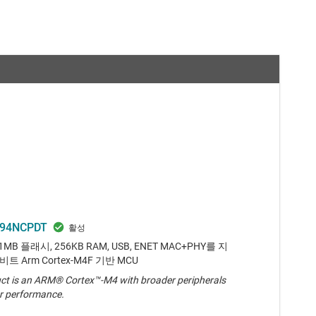
94NCPDT
 1MB 플래시, 256KB RAM, USB, ENET MAC+PHY를 지
트 Arm Cortex-M4F 기반 MCU
ct is an ARM® Cortex™-M4 with broader peripherals
r performance.