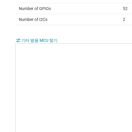
Number of GPIOs
52
Number of I2Cs
2
기타 범용 MCU 찾기