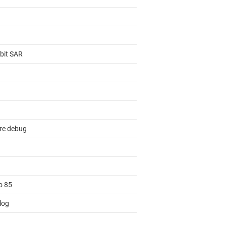
-bit SAR
re debug
o 85
log