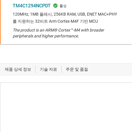
TM4C1294NCPDT
120MHz, 1MB 플래시, 256KB RAM, USB, ENET MAC+PHY
를 지원하는 32비트 Arm Cortex-M4F 기반 MCU
The product is an ARM® Cortex™-M4 with broader
peripherals and higher performance.