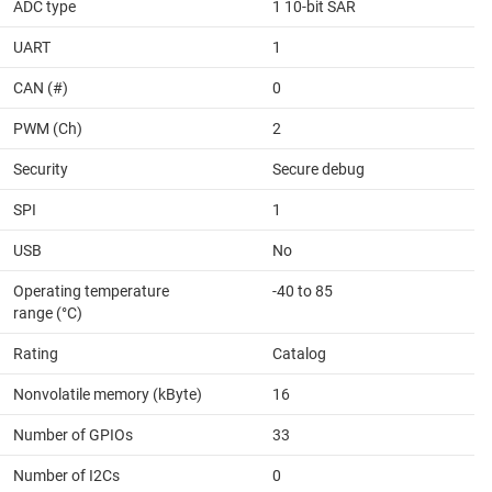
ADC type
1 10-bit SAR
UART
1
CAN (#)
0
PWM (Ch)
2
Security
Secure debug
SPI
1
USB
No
Operating temperature
-40 to 85
range (°C)
Rating
Catalog
Nonvolatile memory (kByte)
16
Number of GPIOs
33
Number of I2Cs
0