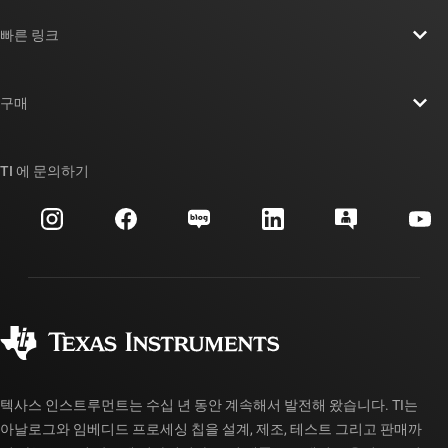
TI 기업 정보 개요
빠른 링크
채용
연락처
뉴스룸
구매
TI E2E™ 설계 지원 포럼
우리의 이야기 | 칩을 만드는 사람들
TI API 제품군
대체품 검색
TI 에 문의하기
이벤트
myTI 회사 계정
고객 지원 센터
투자 관계
배송, 결제 및 세금
패키징
제조
주문 FAQ
품질 및 안정성
사회 공헌
공인 유통업체
myTI 계정 FAQ
텍사스 인스트루먼트는 수십 년 동안 계속해서 발전해 왔습니다. TI는
아날로그와 임베디드 프로세싱 칩을 설계, 제조, 테스트 그리고 판매까