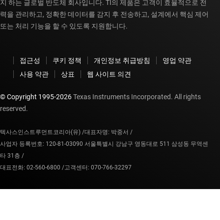
지 하는 글로벌 반도체 회사입니다. TI의 제품은 고객이 효율적으로 전
력을 관리하고, 정확한 데이터를 감지 후 전송하고, 설계에서 핵심 제어
또는 처리 기능을 할 수 있도록 지원합니다.
접근성
쿠키 정책
개인정보 취급방침
영업 약관
사용 약관
상표
웹 사이트 의견
© Copyright 1995-
2026
Texas Instruments Incorporated. All rights
reserved.
텍사스인스트루먼트코리아(유) /
대표자명: 박중서 /
사업자 등록번호: 120-81-03090 서울특별시 강남구 영동대로 511 삼성동 무역센
타 31층 /
대표전화: 02-560-6800 /
고객센터: 070-766-32297