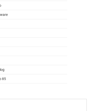
o
ware
log
o 85