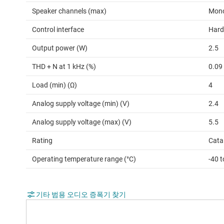
Speaker channels (max)
Mon
Control interface
Hard
Output power (W)
2.5
THD + N at 1 kHz (%)
0.09
Load (min) (Ω)
4
Analog supply voltage (min) (V)
2.4
Analog supply voltage (max) (V)
5.5
Rating
Cata
Operating temperature range (°C)
-40 t
기타 범용 오디오 증폭기 찾기