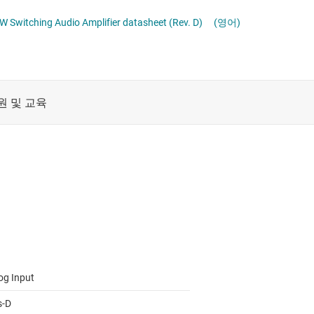
휴대폰, 태블릿, 웨어러블 오디오 증폭기
절연
cy 2.5W Switching Audio Amplifier datasheet (Rev. D)
(영어)
증폭기
클록 및 타이밍
패시브 및 개별
og Input
s-D