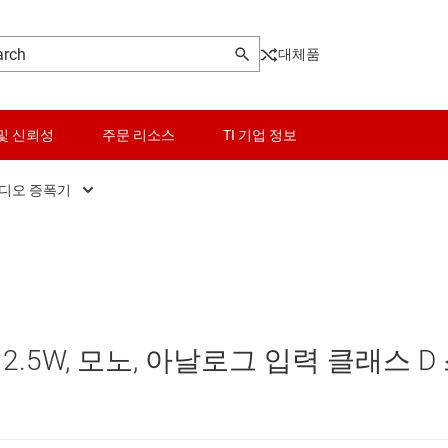
대체품
및 신뢰성
주문 리소스
TI 기업 정보
오디오 증폭기
기
PC 및 노트북 오디오 증폭기
센서
터
범용 오디오 증폭기
스위치 및 멀티플렉서
C
스피커, TV 및 사운드바 오디오 증폭기
오디오, 햅틱, 피에조
.5W, 모노, 아날로그 입력 클래스 D
조 드라이버
오토모티브 오디오 증폭기
인터페이스
전문용 오디오 증폭기
전력 관리