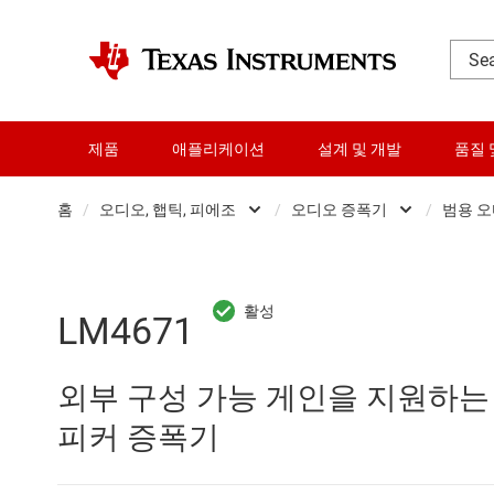
제품
애플리케이션
설계 및 개발
품질 
홈
/
오디오, 햅틱, 피에조
/
오디오 증폭기
/
범용 
DLP 제품
오디오 증폭
RF 및 마이크로파
오디오 컨버
LM4671
다이 및 웨이퍼 서비스
전문 오디오 I
외부 구성 가능 게인을 지원하는 2
데이터 컨버터
햅틱 및 피에
피커 증폭기
로직 및 전압 변환