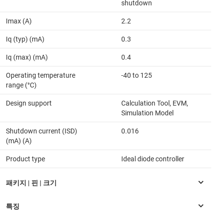
shutdown
Imax (A)
2.2
Iq (typ) (mA)
0.3
Iq (max) (mA)
0.4
Operating temperature
-40 to 125
range (°C)
Design support
Calculation Tool, EVM,
Simulation Model
Shutdown current (ISD)
0.016
(mA) (A)
Product type
Ideal diode controller