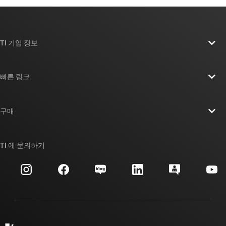
TI 기업 정보
TI 기업 정보 개요
빠른 링크
채용
연락처
뉴스룸
구매
TI E2E™ 설계 지원 포럼
우리의 이야기 | 칩을 만드는 사람들
TI API 제품군
대체품 검색
TI 에 문의하기
이벤트
myTI 회사 계정
고객 지원 센터
투자 관계
배송, 결제 및 세금
패키징
제조
주문 FAQ
품질 및 안정성
사회 공헌
공인 유통업체