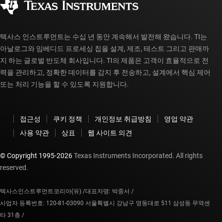
myTI 계정 FAQ
텍사스 인스트루먼트는 수십 년 동안 계속해서 발전해 왔습니다. TI는
아날로그와 임베디드 프로세싱 칩을 설계, 제조, 테스트 그리고 판매까
지 하는 글로벌 반도체 회사입니다. TI의 제품은 고객이 효율적으로 전
력을 관리하고, 정확한 데이터를 감지 후 전송하고, 설계에서 핵심 제어
또는 처리 기능을 할 수 있도록 지원합니다.
접근성
쿠키 정책
개인정보 취급방침
영업 약관
사용 약관
상표
웹 사이트 의견
© Copyright 1995-
2026
Texas Instruments Incorporated. All rights
reserved.
텍사스인스트루먼트코리아(유) /
대표자명: 박중서 /
사업자 등록번호: 120-81-03090 서울특별시 강남구 영동대로 511 삼성동 무역센
타 31층 /