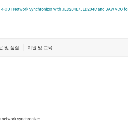
절연
증폭기
클록 및 타이밍
패시브 및 개별
k network synchronizer