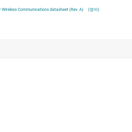
LMK5C33414A 3-DPLL 3-APLL 4-IN 14-OUT Network Synchronizer With JED204B/JED204C and BAW VCO for Wireless Communications datasheet (Rev. A)
(영어)