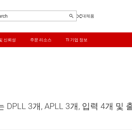
대체품
및 신뢰성
주문 리소스
TI 기업 정보
ming
센서
및 타이머
스위치 및 멀티플렉서
오디오, 햅틱, 피에조
 DPLL 3개, APLL 3개, 입력 4개 및 
크로나이저
인터페이스
전력 관리