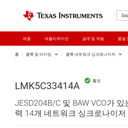
제품
애플리케이션
설계 및 개발
품질 
홈
/
클록 및 타이밍
/
클록 네트워크 싱크로나이저
DLP 제품
Other clock and ti
RF 및 마이크로파
RTC(실시간 클록) 
LMK5C33414A
다이 및 웨이퍼 서비스
오실레이터
JESD204B/C 및 BAW VCO가 있는
데이터 컨버터
클록 네트워크 싱
력 14개 네트워크 싱크로나이저
로직 및 전압 변환
클록 버퍼