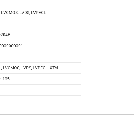
 LVCMOS, LVDS, LVPECL
D204B
0000000001
0
, LVCMOS, LVDS, LVPECL, XTAL
to 105