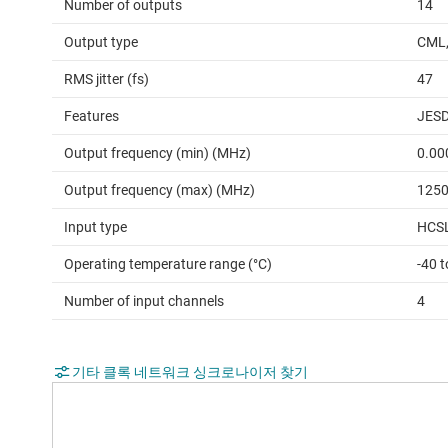
Number of outputs
14
Output type
CML,
RMS jitter (fs)
47
Features
JES
Output frequency (min) (MHz)
0.00
Output frequency (max) (MHz)
125
Input type
HCSL
Operating temperature range (°C)
-40 
Number of input channels
4
기타 클록 네트워크 싱크로나이저 찾기