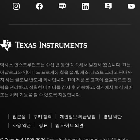
고객 지원 센터
투자 관계
배송, 결제 및 세금
패키징
제조
주문 FAQ
품질 및 안정성
사회 공헌
공인 유통업체
myTI 계정 FAQ
텍사스 인스트루먼트는 수십 년 동안 계속해서 발전해 왔습니다. TI는
아날로그와 임베디드 프로세싱 칩을 설계, 제조, 테스트 그리고 판매까
지 하는 글로벌 반도체 회사입니다. TI의 제품은 고객이 효율적으로 전
력을 관리하고, 정확한 데이터를 감지 후 전송하고, 설계에서 핵심 제어
또는 처리 기능을 할 수 있도록 지원합니다.
접근성
쿠키 정책
개인정보 취급방침
영업 약관
사용 약관
상표
웹 사이트 의견
© Copyright 1995-
2026
Texas Instruments Incorporated. All rights