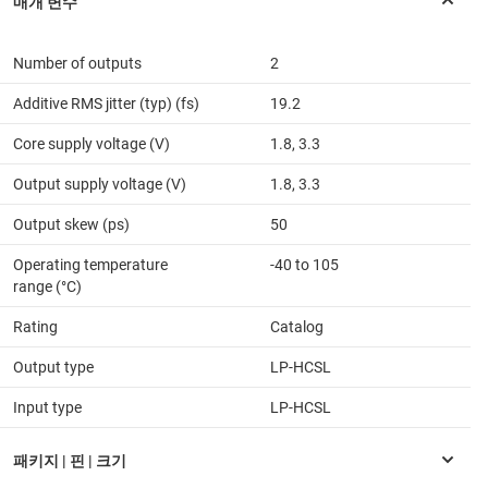
Number of outputs
2
Additive RMS jitter (typ) (fs)
19.2
Core supply voltage (V)
1.8, 3.3
Output supply voltage (V)
1.8, 3.3
Output skew (ps)
50
Operating temperature
-40 to 105
range (°C)
Rating
Catalog
Output type
LP-HCSL
Input type
LP-HCSL