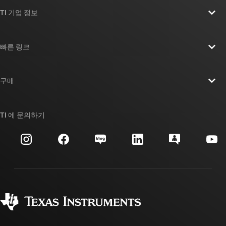
TI 기업 정보
TI 기업 정보 개요
빠른 링크
채용
연락처
뉴스룸
구매
TI E2E™ 설계 지원 포럼
우리의 이야기 | 칩을 만드는 사람들
TI API 제품군
대체품 검색
TI 에 문의하기
이벤트
myTI 회사 계정
고객 지원 센터
투자 관계
배송, 결제 및 세금
패키징
제조
주문 FAQ
품질 및 안정성
사회 공헌
공인 유통업체
myTI 계정 FAQ