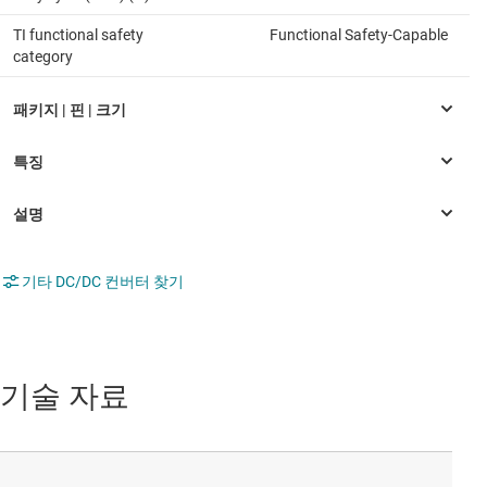
TI functional safety
Functional Safety-Capable
category
기타 DC/DC 컨버터 찾기
기술 자료