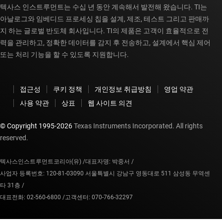
텍사스 인스트루먼트는 수십 년 동안 계속해서 발전해 왔습니다. TI는
아날로그와 임베디드 프로세싱 칩을 설계, 제조, 테스트 그리고 판매까
지 하는 글로벌 반도체 회사입니다. TI의 제품은 고객이 효율적으로 전
력을 관리하고, 정확한 데이터를 감지 후 전송하고, 설계에서 핵심 제어
또는 처리 기능을 할 수 있도록 지원합니다.
접근성
쿠키 정책
개인정보 취급방침
영업 약관
사용 약관
상표
웹 사이트 의견
© Copyright 1995-
2026
Texas Instruments Incorporated. All rights
reserved.
텍사스인스트루먼트코리아(유) /
대표자명: 박중서 /
사업자 등록번호: 120-81-03090 서울특별시 강남구 영동대로 511 삼성동 무역센
타 31층 /
대표전화: 02-560-6800 /
고객센터: 070-766-32297