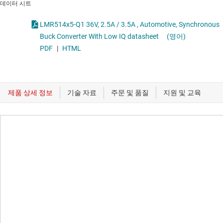
데이터 시트
LMR514x5-Q1 36V, 2.5A / 3.5A , Automotive, Synchronous
Buck Converter With Low IQ datasheet
(영어)
PDF
|
HTML