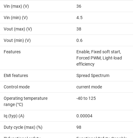
Vin (max) (V)
36
Vin (min) (V)
4.5
Vout (max) (V)
38
Vout (min) (V)
0.6
Features
Enable, Fixed soft start,
Forced PWM, Light-load
efficiency
EMI features
Spread Spectrum
Control mode
current mode
Operating temperature
-40 to 125
range (°C)
Iq (typ) (A)
0.00004
Duty cycle (max) (%)
98