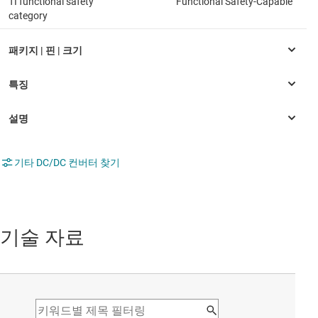
TI functional safety
Functional Safety-Capable
category
기타 DC/DC 컨버터 찾기
기술 자료