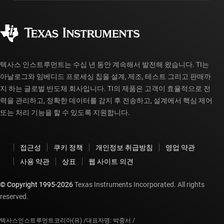
제조
주문 FAQ
품질 및 안정성
사회 공헌
공인 유통업체
myTI 계정 FAQ
텍사스 인스트루먼트는 수십 년 동안 계속해서 발전해 왔습니다. TI는
아날로그와 임베디드 프로세싱 칩을 설계, 제조, 테스트 그리고 판매까
지 하는 글로벌 반도체 회사입니다. TI의 제품은 고객이 효율적으로 전
력을 관리하고, 정확한 데이터를 감지 후 전송하고, 설계에서 핵심 제어
또는 처리 기능을 할 수 있도록 지원합니다.
접근성
쿠키 정책
개인정보 취급방침
영업 약관
사용 약관
상표
웹 사이트 의견
© Copyright 1995-
2026
Texas Instruments Incorporated. All rights
reserved.
텍사스인스트루먼트코리아(유) /
대표자명: 박중서 /