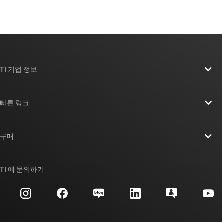
TI 기업 정보
TI 기업 정보 개요
빠른 링크
채용
연락처
뉴스룸
구매
TI E2E™ 설계 지원 포럼
우리의 이야기 | 칩을 만드는 사람들
TI API 제품군
대체품 검색
TI 에 문의하기
이벤트
myTI 회사 계정
고객 지원 센터
투자 관계
배송, 결제 및 세금
패키징