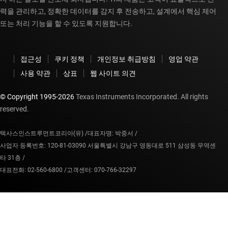
력을 관리하고, 정확한 데이터를 감지 후 전송하고, 설계에서 핵심 제어
또는 처리 기능을 할 수 있도록 지원합니다.
접근성
쿠키 정책
개인정보 취급방침
영업 약관
사용 약관
상표
웹 사이트 의견
© Copyright 1995-
2026
Texas Instruments Incorporated. All rights
reserved.
텍사스인스트루먼트코리아(유) /
대표자명: 박중서 /
사업자 등록번호: 120-81-03090 서울특별시 강남구 영동대로 511 삼성동 무역센
타 31층 /
대표전화: 02-560-6800 /
고객센터: 070-766-32297