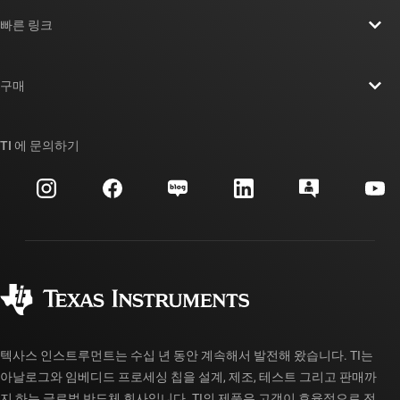
TI 기업 정보 개요
빠른 링크
채용
연락처
뉴스룸
구매
TI E2E™ 설계 지원 포럼
우리의 이야기 | 칩을 만드는 사람들
TI API 제품군
대체품 검색
TI 에 문의하기
이벤트
myTI 회사 계정
고객 지원 센터
투자 관계
배송, 결제 및 세금
패키징
제조
주문 FAQ
품질 및 안정성
사회 공헌
공인 유통업체
myTI 계정 FAQ
텍사스 인스트루먼트는 수십 년 동안 계속해서 발전해 왔습니다. TI는
아날로그와 임베디드 프로세싱 칩을 설계, 제조, 테스트 그리고 판매까
지 하는 글로벌 반도체 회사입니다. TI의 제품은 고객이 효율적으로 전