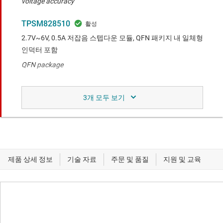
voltage accuracy
TPSM828510
2.7V~6V, 0.5A 저잡음 스텝다운 모듈, QFN 패키지 내 일체형
인덕터 포함
QFN package
비교 대상 장치와 유사한 기능.
TPSM82821A
µSiP 패키지에 통합 인덕터 및 강제 PWM 모드를 지원하는
5.5V 입력, 1A 스텝다운 컨버터
Low-noise DC/DC module family with 1 A to 3 A and 23-
mm² total BOM size.