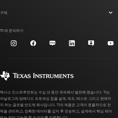
채용
연락처
뉴스룸
구매
TI E2E™ 설계 지원 포럼
우리의 이야기 | 칩을 만드는 사람들
TI API 제품군
대체품 검색
TI 에 문의하기
이벤트
myTI 회사 계정
고객 지원 센터
투자 관계
배송, 결제 및 세금
패키징
제조
주문 FAQ
품질 및 안정성
사회 공헌
공인 유통업체
myTI 계정 FAQ
텍사스 인스트루먼트는 수십 년 동안 계속해서 발전해 왔습니다. TI는
아날로그와 임베디드 프로세싱 칩을 설계, 제조, 테스트 그리고 판매까
지 하는 글로벌 반도체 회사입니다. TI의 제품은 고객이 효율적으로 전
력을 관리하고, 정확한 데이터를 감지 후 전송하고, 설계에서 핵심 제어
또는 처리 기능을 할 수 있도록 지원합니다.