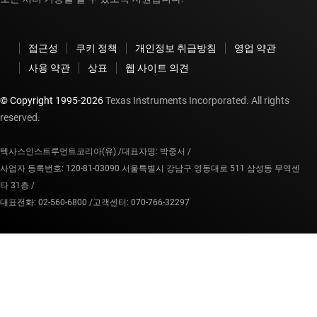
접근성
쿠키 정책
개인정보 취급방침
영업 약관
사용 약관
상표
웹 사이트 의견
© Copyright 1995-
2026
Texas Instruments Incorporated. All rights
reserved.
텍사스인스트루먼트코리아(유) /
대표자명: 박중서 /
사업자 등록번호: 120-81-03090 서울특별시 강남구 영동대로 511 삼성동 무역센
타 31층 /
대표전화: 02-560-6800 /
고객센터: 070-766-32297