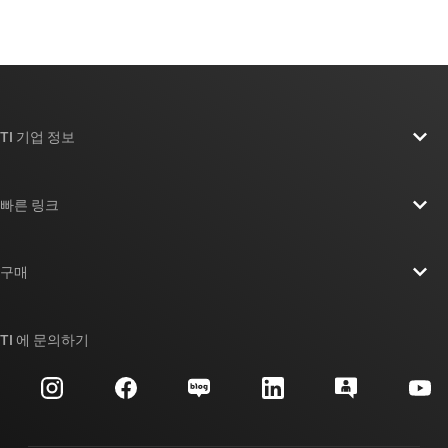
TI 기업 정보
TI 기업 정보 개요
빠른 링크
채용
연락처
뉴스룸
구매
TI E2E™ 설계 지원 포럼
우리의 이야기 | 칩을 만드는 사람들
TI API 제품군
대체품 검색
TI 에 문의하기
이벤트
myTI 회사 계정
고객 지원 센터
투자 관계
배송, 결제 및 세금
패키징
제조