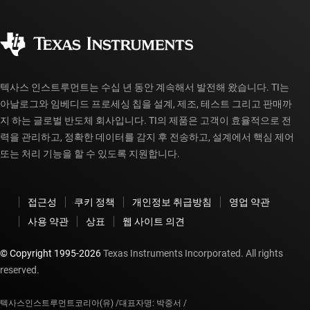
주문 FAQ
품질 및 안정성
사회 공헌
공인 유통업체
myTI 계정 FAQ
텍사스 인스트루먼트는 수십 년 동안 계속해서 발전해 왔습니다. TI는
아날로그와 임베디드 프로세싱 칩을 설계, 제조, 테스트 그리고 판매까
지 하는 글로벌 반도체 회사입니다. TI의 제품은 고객이 효율적으로 전
력을 관리하고, 정확한 데이터를 감지 후 전송하고, 설계에서 핵심 제어
또는 처리 기능을 할 수 있도록 지원합니다.
접근성
쿠키 정책
개인정보 취급방침
영업 약관
사용 약관
상표
웹 사이트 의견
© Copyright 1995-
2026
Texas Instruments Incorporated. All rights
reserved.
텍사스인스트루먼트코리아(유) /
대표자명: 박중서 /