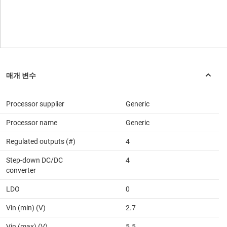
Processor supplier
Generic
Processor name
Generic
Regulated outputs (#)
4
Step-down DC/DC
4
converter
LDO
0
Vin (min) (V)
2.7
Vin (max) (V)
5.5