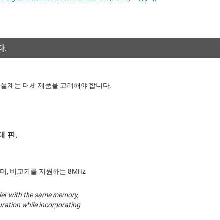
절연
차량용 MCU
증폭기
클록 및 타이밍
다.
패시브 및 개별
 설계는 대체 제품을 고려해야 합니다.
 핀.
타이머, 비교기를 지원하는 8MHz
ller with the same memory,
uration while incorporating