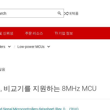
대체품
및 신뢰성
주문 리소스
TI 기업 정보
lers
/
Low-power MCUs
Microcontrollers
센서
Low-power MCUs
마이크로프로세서 및 DSP
스위치 및 멀티플렉서
범용 MCU
오디오, 햅틱, 피에조
센서 MCU
이머, 비교기를 지원하는 8MHz MCU
인터페이스
실시간 디지털 전원 MCU
전력 관리
실시간 모터 컨트롤 및 자동화 MCU
gnal Microcontrollers datasheet (Rev. I)
(영어)