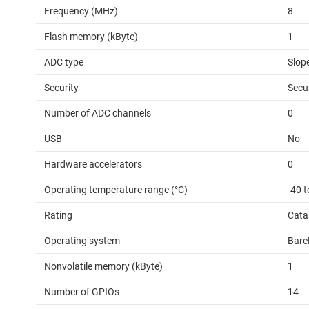
Frequency (MHz)
8
Flash memory (kByte)
1
ADC type
Slop
Security
Secu
Number of ADC channels
0
USB
No
Hardware accelerators
0
Operating temperature range (°C)
-40 t
Rating
Cata
Operating system
Bare
Nonvolatile memory (kByte)
1
Number of GPIOs
14