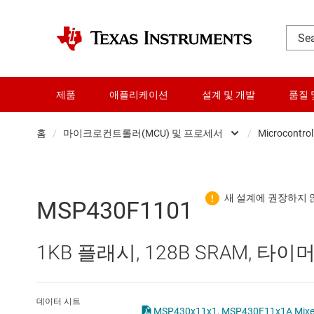
제품
애플리케이션
설계 및 개발
품질 
홈
/
마이크로컨트롤러(MCU) 및 프로세서
/
Microcontrol
DLP 제품
RF 및 마이크로파
MSP430F1101
다이 및 웨이퍼 서비스
1KB 플래시, 128B SRAM, 타
데이터 컨버터
로직 및 전압 변환
데이터 시트
MSP430x11x1, MSP430F11x1A Mixed Si