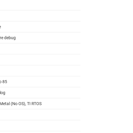
e
re debug
o 85
log
Metal (No OS), TI RTOS