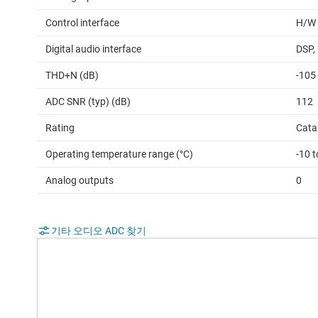
Control interface
H/W
Digital audio interface
DSP,
THD+N (dB)
-105
ADC SNR (typ) (dB)
112
Rating
Cata
Operating temperature range (°C)
-10 t
Analog outputs
0
기타 오디오 ADC 찾기