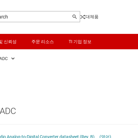
대체품
및 신뢰성
주문 리소스
TI 기업 정보
ADC
기
오디오 ADC
센서
터
오디오 DAC
스위치 및 멀티플렉서
C
오디오 코덱
오디오, 햅틱, 피에조
ADC
조 드라이버
인터페이스
전력 관리
dio Analog-to-Digital Converter datasheet (Rev. B)
(영어)