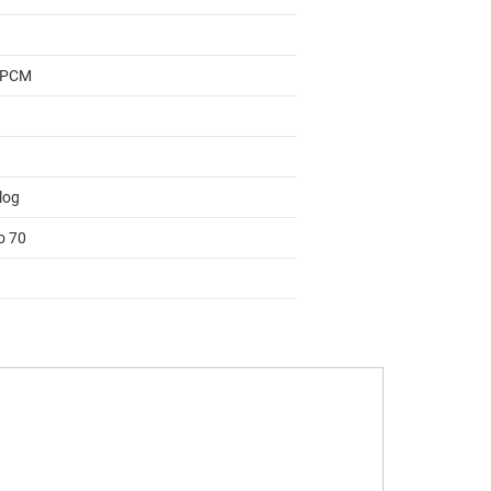
 PCM
log
o 70