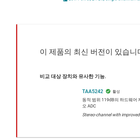
마이크로컨트롤러(MCU) 및 프로세서
모터 드라이버
무선 연결
배터리 관리 IC
이 제품의 최신 버전이 있습니
비교 대상 장치와 유사한 기능.
TAA5242
동적 범위 119dB의 하드웨
오 ADC
Stereo-channel with improve