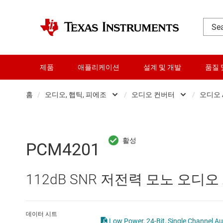
제품
애플리케이션
설계 및 개발
품질 
홈
/
오디오, 햅틱, 피에조
/
오디오 컨버터
/
오디오 
DLP 제품
오디오 증폭
RF 및 마이크로파
오디오 컨버
PCM4201
다이 및 웨이퍼 서비스
전문 오디오 I
112dB SNR 저전력 모노 오디오 
데이터 컨버터
햅틱 및 피에
로직 및 전압 변환
데이터 시트
Low Power, 24-Bit, Single Channel Au