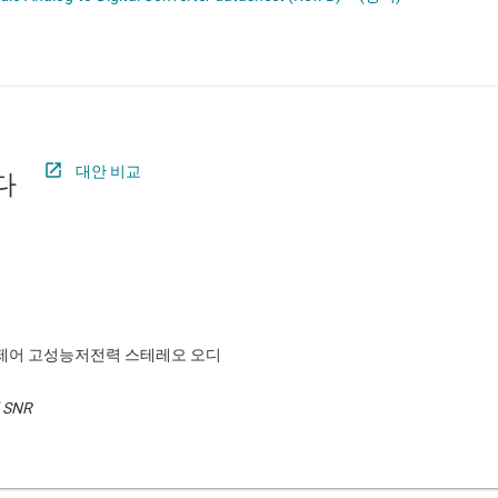
절연
증폭기
클록 및 타이밍
패시브 및 개별
대안 비교
다
어 제어 고성능저전력 스테레오 오디
d SNR