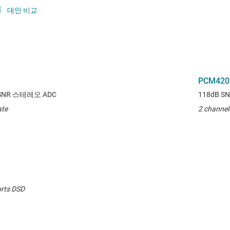
대안 비교
PCM420
SNR 스테레오 ADC
118dB 
ate
2 channel
orts DSD