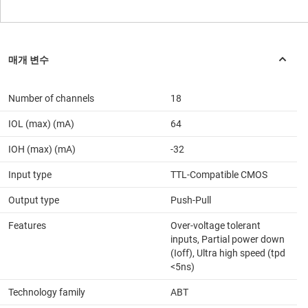
Number of channels
18
IOL (max) (mA)
64
IOH (max) (mA)
-32
Input type
TTL-Compatible CMOS
Output type
Push-Pull
Features
Over-voltage tolerant
inputs, Partial power down
(Ioff), Ultra high speed (tpd
<5ns)
Technology family
ABT