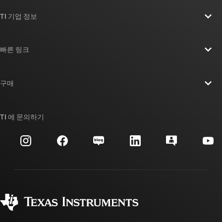
TI 기업 정보
TI 기업 정보 개요
빠른 링크
채용
연락처
뉴스룸
구매
TI E2E™ 설계 지원 포럼
우리의 이야기 | 칩을 만드는 사람들
TI API 제품군
대체품 검색
TI 에 문의하기
이벤트
myTI 회사 계정
고객 지원 센터
투자 관계
배송, 결제 및 세금
패키징
제조
주문 FAQ
품질 및 안정성
사회 공헌
공인 유통업체
myTI 계정 FAQ