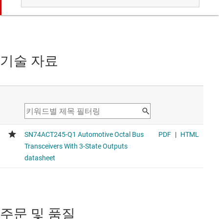
Voltage range 4.5V to 5.5V, average propagation delay
9ns, average drive strength 8mA
SN74AHCT373-Q1
기술 자료
3상태 출력을 지원하는 차량용 8진 투명 D형 래치
Voltage range 4.5V to 5.5V, average propagation delay
9ns, average drive strength 8mA
SN74AHCT7541-Q1
신규
오픈 드레인 출력을 지원하는 차량용 8채널 4.5V~5.5V 버퍼
Voltage range 4.5V to 5.5V, average propagation delay
9ns, average drive strength 8mA
주문 및 품질