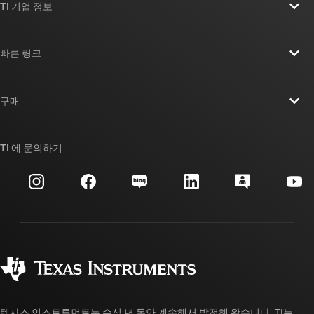
TI 기업 정보
TI 기업 정보 개요
빠른 링크
채용
연락처
뉴스룸
구매
TI E2E™ 설계 지원 포럼
우리의 이야기 | 칩을 만드는 사람들
TI API 제품군
대체품 검색
TI 에 문의하기
이벤트
myTI 회사 계정
고객 지원 센터
투자 관계
배송, 결제 및 세금
패키징
제조
주문 FAQ
품질 및 안정성
사회 공헌
공인 유통업체
myTI 계정 FAQ
텍사스 인스트루먼트는 수십 년 동안 계속해서 발전해 왔습니다. TI는