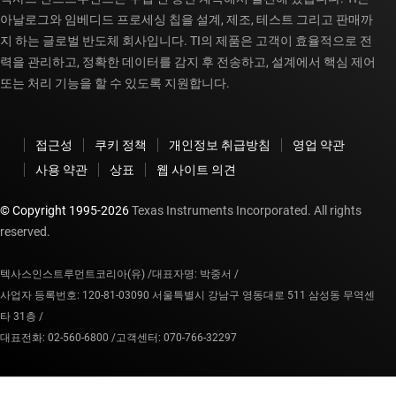
아날로그와 임베디드 프로세싱 칩을 설계, 제조, 테스트 그리고 판매까
지 하는 글로벌 반도체 회사입니다. TI의 제품은 고객이 효율적으로 전
력을 관리하고, 정확한 데이터를 감지 후 전송하고, 설계에서 핵심 제어
또는 처리 기능을 할 수 있도록 지원합니다.
접근성
쿠키 정책
개인정보 취급방침
영업 약관
사용 약관
상표
웹 사이트 의견
© Copyright 1995-
2026
Texas Instruments Incorporated. All rights
reserved.
텍사스인스트루먼트코리아(유) /
대표자명: 박중서 /
사업자 등록번호: 120-81-03090 서울특별시 강남구 영동대로 511 삼성동 무역센
타 31층 /
대표전화: 02-560-6800 /
고객센터: 070-766-32297