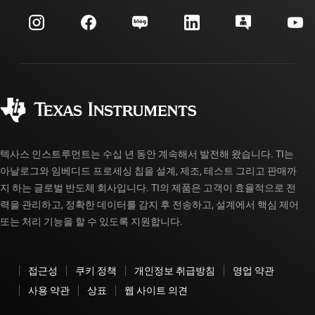
이벤트
myTI 회사 계정
고객 지원 센터
투자 관계
배송, 결제 및 세금
패키징
제조
주문 FAQ
품질 및 안정성
사회 공헌
공인 유통업체
myTI 계정 FAQ
텍사스 인스트루먼트는 수십 년 동안 계속해서 발전해 왔습니다. TI는
아날로그와 임베디드 프로세싱 칩을 설계, 제조, 테스트 그리고 판매까
지 하는 글로벌 반도체 회사입니다. TI의 제품은 고객이 효율적으로 전
력을 관리하고, 정확한 데이터를 감지 후 전송하고, 설계에서 핵심 제어
또는 처리 기능을 할 수 있도록 지원합니다.
접근성
쿠키 정책
개인정보 취급방침
영업 약관
사용 약관
상표
웹 사이트 의견