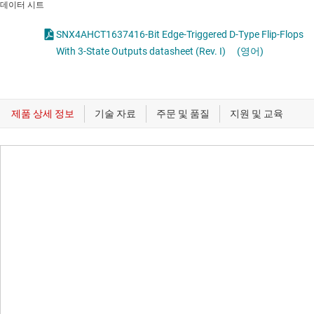
데이터 시트
SNX4AHCT1637416-Bit Edge-Triggered D-Type Flip-Flops
With 3-State Outputs datasheet (Rev. I)
(영어)