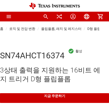
홈
로직 및 전압 변환
플립플롭, 래치 및 레지스터
D형 플립플롭
SN74AHCT16374
3상태 출력을 지원하는 16비트 에
지 트리거 D형 플립플롭
지금 주문하기