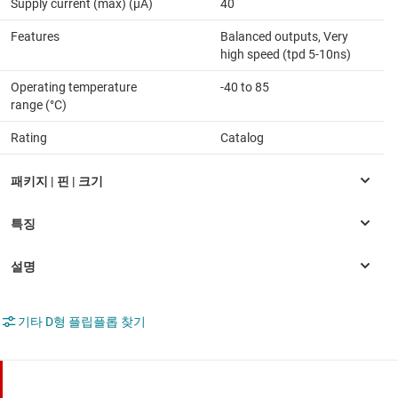
Supply current (max) (µA)
40
Features
Balanced outputs, Very
high speed (tpd 5-10ns)
Operating temperature
-40 to 85
range (°C)
Rating
Catalog
기타 D형 플립플롭 찾기