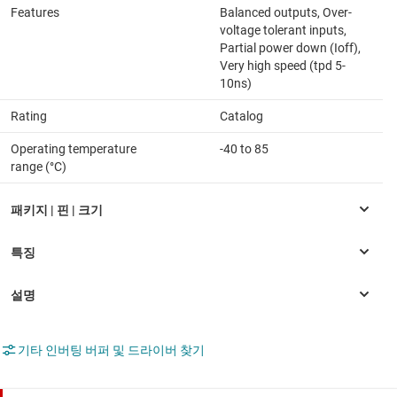
Features
Balanced outputs, Over-
voltage tolerant inputs,
Partial power down (Ioff),
Very high speed (tpd 5-
10ns)
Rating
Catalog
Operating temperature
-40 to 85
range (°C)
기타 인버팅 버퍼 및 드라이버 찾기