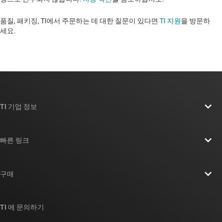
품질, 패키징, TI에서 주문하는 데 대한 질문이 있다면
TI 지원
을 방문하
세요. ​​​​​​​​​​​​​​
TI 기업 정보
TI 기업 정보 개요
빠른 링크
채용
연락처
뉴스룸
구매
TI E2E™ 설계 지원 포럼
우리의 이야기 | 칩을 만드는 사람들
TI API 제품군
대체품 검색
TI 에 문의하기
이벤트
myTI 회사 계정