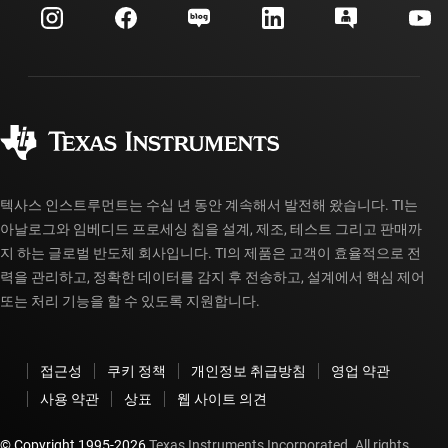
고객 지원 센터
투자 관계
배송, 결제 및 세금
패키징
제조
주문 FAQ
품질 및 안정성
사회 공헌
공인 유통업체
myTI 계정 FAQ
텍사스 인스트루먼트는 수십 년 동안 계속해서 발전해 왔습니다. TI는
아날로그와 임베디드 프로세싱 칩을 설계, 제조, 테스트 그리고 판매까
지 하는 글로벌 반도체 회사입니다. TI의 제품은 고객이 효율적으로 전
력을 관리하고, 정확한 데이터를 감지 후 전송하고, 설계에서 핵심 제어
또는 처리 기능을 할 수 있도록 지원합니다.
접근성
쿠키 정책
개인정보 취급방침
영업 약관
사용 약관
상표
웹 사이트 의견
© Copyright 1995-
2026
Texas Instruments Incorporated. All rights