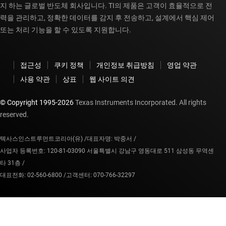
지 하는 글로벌 반도체 회사입니다. TI의 제품은 고객이 효율적으로 전
력을 관리하고, 정확한 데이터를 감지 후 전송하고, 설계에서 핵심 제어
또는 처리 기능을 할 수 있도록 지원합니다.
접근성
쿠키 정책
개인정보 취급방침
영업 약관
사용 약관
상표
웹 사이트 의견
© Copyright 1995-
2026
Texas Instruments Incorporated. All rights
reserved.
텍사스인스트루먼트코리아(유) /
대표자명: 박중서 /
사업자 등록번호: 120-81-03090 서울특별시 강남구 영동대로 511 삼성동 무역센
타 31층 /
대표전화: 02-560-6800 /
고객센터: 070-766-32297