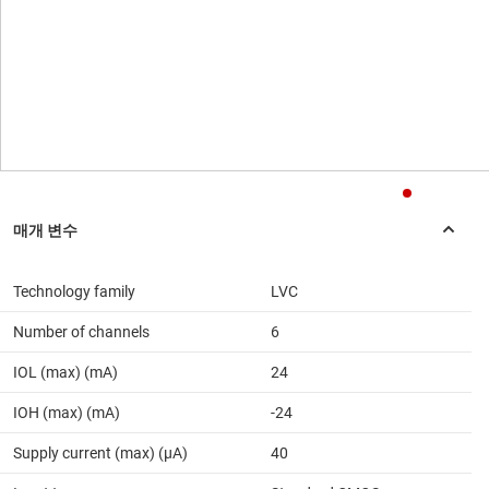
Technology family
LVC
Number of channels
6
IOL (max) (mA)
24
IOH (max) (mA)
-24
Supply current (max) (µA)
40