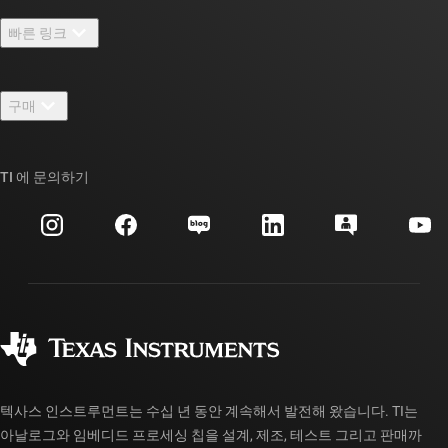
TI 기업 정보 개요
빠른 링크
채용
연락처
뉴스룸
구매
TI E2E™ 설계 지원 포럼
우리의 이야기 | 칩을 만드는 사람들
TI API 제품군
대체품 검색
TI 에 문의하기
이벤트
myTI 회사 계정
고객 지원 센터
투자 관계
배송, 결제 및 세금
패키징
제조
주문 FAQ
품질 및 안정성
사회 공헌
공인 유통업체
myTI 계정 FAQ
텍사스 인스트루먼트는 수십 년 동안 계속해서 발전해 왔습니다. TI는
아날로그와 임베디드 프로세싱 칩을 설계, 제조, 테스트 그리고 판매까