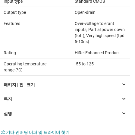
Input type
Standard CMOS
Output type
Open-drain
Features
Over-voltage tolerant
inputs, Partial power down
(Ioff), Very high speed (tpd
5-10ns)
Rating
HiRel Enhanced Product
Operating temperature
-55 to 125
range (°C)
기타 인버팅 버퍼 및 드라이버 찾기