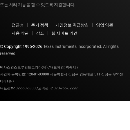
또는 처리 기능을 할 수 있도록 지원합니다.
접근성
쿠키 정책
개인정보 취급방침
영업 약관
사용 약관
상표
웹 사이트 의견
© Copyright 1995-
2026
Texas Instruments Incorporated. All rights
reserved.
텍사스인스트루먼트코리아(유) /
대표자명: 박중서 /
사업자 등록번호: 120-81-03090 서울특별시 강남구 영동대로 511 삼성동 무역센
타 31층 /
대표전화: 02-560-6800 /
고객센터: 070-766-32297