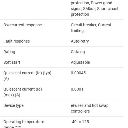
protection, Power good
signal, SMbus, Short circuit
protection
Overcurrent response
Circuit breaker, Current
limiting
Fault response
Auto-retry
Rating
Catalog
Soft start
Adjustable
Quiescent current (Iq) (typ)
0.00045
(A)
Quiescent current (Iq)
0.0001
(max) (A)
Device type
eFuses and hot swap
controllers
Operating temperature
-40 to 125
range (°C)