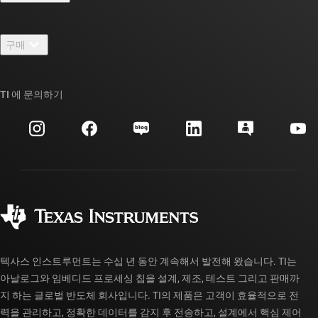
채용
연락처
뉴스룸
구매
TI E2E™ 설계 지원 포럼
우리의 이야기 | 칩을 만드는 사람들
TI API 제품군
대체품 검색
TI 에 문의하기
이벤트
myTI 회사 계정
고객 지원 센터
투자 관계
배송, 결제 및 세금
패키징
제조
주문 FAQ
품질 및 안정성
사회 공헌
공인 유통업체
myTI 계정 FAQ
텍사스 인스트루먼트는 수십 년 동안 계속해서 발전해 왔습니다. TI는
아날로그와 임베디드 프로세싱 칩을 설계, 제조, 테스트 그리고 판매까
지 하는 글로벌 반도체 회사입니다. TI의 제품은 고객이 효율적으로 전
력을 관리하고, 정확한 데이터를 감지 후 전송하고, 설계에서 핵심 제어