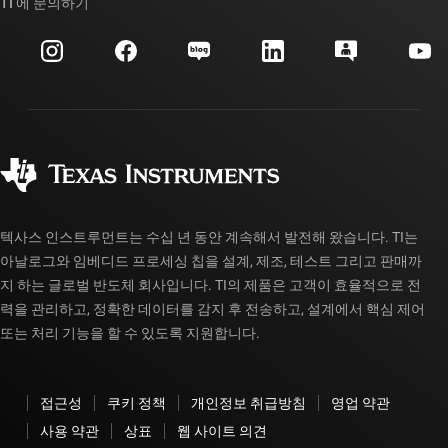
대체품 검색
TI 에 문의하기
이벤트
myTI 회사 계정
고객 지원 센터
투자 관계
배송, 결제 및 세금
패키징
제조
주문 FAQ
품질 및 안정성
사회 공헌
공인 유통업체
myTI 계정 FAQ
텍사스 인스트루먼트는 수십 년 동안 계속해서 발전해 왔습니다. TI는
아날로그와 임베디드 프로세싱 칩을 설계, 제조, 테스트 그리고 판매까
지 하는 글로벌 반도체 회사입니다. TI의 제품은 고객이 효율적으로 전
력을 관리하고, 정확한 데이터를 감지 후 전송하고, 설계에서 핵심 제어
또는 처리 기능을 할 수 있도록 지원합니다.
접근성
쿠키 정책
개인정보 취급방침
영업 약관
사용 약관
상표
웹 사이트 의견