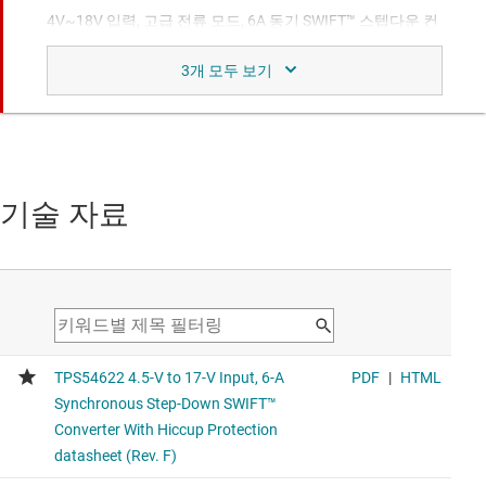
4V~18V 입력, 고급 전류 모드, 6A 동기 SWIFT™ 스텝다운 컨
버터
UVLO adjustable converter in a smaller package.
비교 대상 장치와 유사한 기능.
기술 자료
TPS543820
4V~18V 입력, 8A 동기식 SWIFT™ 강압 컨버터
Higher efficiency converter for up to 8A output current