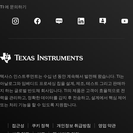
TI API 제품군
대체품 검색
TI 에 문의하기
이벤트
myTI 회사 계정
고객 지원 센터
투자 관계
배송, 결제 및 세금
패키징
제조
주문 FAQ
품질 및 안정성
사회 공헌
공인 유통업체
myTI 계정 FAQ
텍사스 인스트루먼트는 수십 년 동안 계속해서 발전해 왔습니다. TI는
아날로그와 임베디드 프로세싱 칩을 설계, 제조, 테스트 그리고 판매까
지 하는 글로벌 반도체 회사입니다. TI의 제품은 고객이 효율적으로 전
력을 관리하고, 정확한 데이터를 감지 후 전송하고, 설계에서 핵심 제어
또는 처리 기능을 할 수 있도록 지원합니다.
접근성
쿠키 정책
개인정보 취급방침
영업 약관