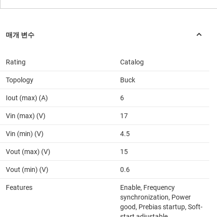
Rating
Catalog
Topology
Buck
Iout (max) (A)
6
Vin (max) (V)
17
Vin (min) (V)
4.5
Vout (max) (V)
15
Vout (min) (V)
0.6
Features
Enable, Frequency
synchronization, Power
good, Prebias startup, Soft-
start adjustable,