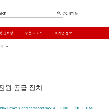
대체품
및 신뢰성
주문 리소스
TI 기업 정보
이버
터
센서
Other power management
터
스위치 및 멀티플렉서
PoE(Power Over Ethernet) 솔루션
오디오, 햅틱, 피에조
게이트 드라이버
 전원 공급 장치
인터페이스
고압측 스위치 및 컨트롤러
이 전원 및 드라이버
전력 관리
멀티 채널 IC(PMIC)
TPS65632 Triple-Output AMOLED Display Power Supply datasheet (Rev. A)
(영어)
PDF
|
HTML