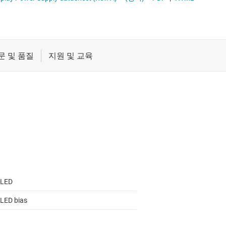
절연
무접점 릴레이
증폭기
부하 스위치
클록 및 타이밍
패시브 및 개별
LED
ED bias