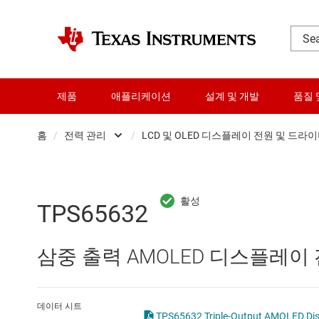
제품
애플리케이션
설계 및 개발
품질 
홈
/
전력 관리
/
LCD 및 OLED 디스플레이 전원 및 드라
DLP 제품
AC/DC 스위칭 레귤레이
RF 및 마이크로파
DC/DC 스위칭 레귤레이
TPS65632
다이 및 웨이퍼 서비스
DC/DC 전력 모듈
삼중 출력 AMOLED 디스플레이
데이터 컨버터
DDR 메모리 전원 IC
로직 및 전압 변환
LCD 및 OLED 디스플레
데이터 시트