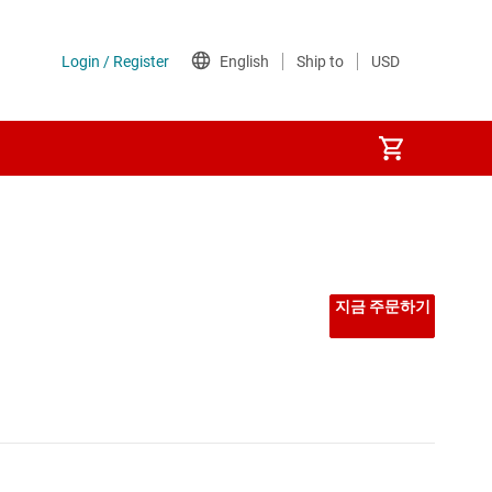
선형 및 저손실(LDO) 레귤레이터
시퀀서
지금 주문하기
저압측 스위치
전력계
전압 레퍼런스