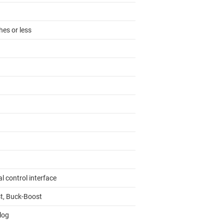
hes or less
al control interface
t, Buck-Boost
log