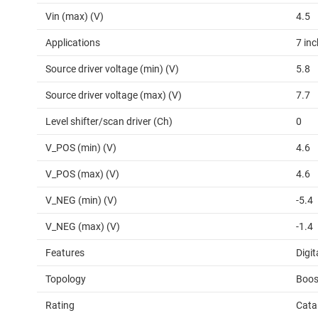
Vin (max) (V)
4.5
Applications
7 inc
Source driver voltage (min) (V)
5.8
Source driver voltage (max) (V)
7.7
Level shifter/scan driver (Ch)
0
V_POS (min) (V)
4.6
V_POS (max) (V)
4.6
V_NEG (min) (V)
-5.4
V_NEG (max) (V)
-1.4
Features
Digit
Topology
Boos
Rating
Cata