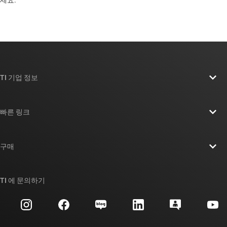
TI 기업 정보
TI 기업 정보 개요
빠른 링크
채용
연락처
뉴스룸
구매
TI E2E™ 설계 지원 포럼
우리의 이야기 | 칩을 만드는 사람들
TI API 제품군
대체품 검색
TI 에 문의하기
이벤트
myTI 회사 계정
고객 지원 센터
투자 관계
배송, 결제 및 세금
패키징