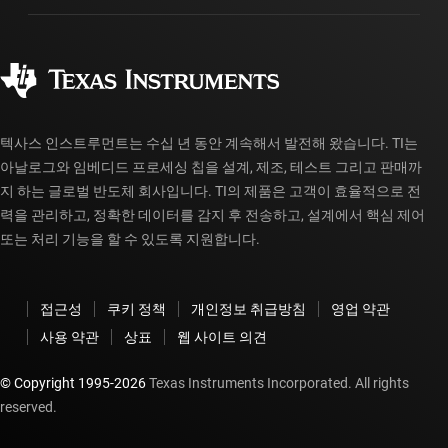
제조
주문 FAQ
품질 및 안정성
사회 공헌
공인 유통업체
myTI 계정 FAQ
텍사스 인스트루먼트는 수십 년 동안 계속해서 발전해 왔습니다. TI는
아날로그와 임베디드 프로세싱 칩을 설계, 제조, 테스트 그리고 판매까
지 하는 글로벌 반도체 회사입니다. TI의 제품은 고객이 효율적으로 전
력을 관리하고, 정확한 데이터를 감지 후 전송하고, 설계에서 핵심 제어
또는 처리 기능을 할 수 있도록 지원합니다.
접근성
쿠키 정책
개인정보 취급방침
영업 약관
사용 약관
상표
웹 사이트 의견
© Copyright 1995-
2026
Texas Instruments Incorporated. All rights
reserved.