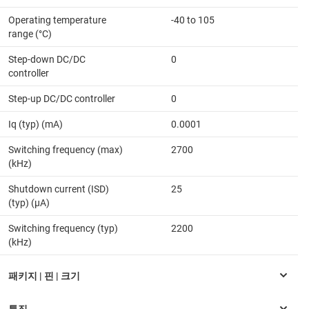
Operating temperature
-40 to 105
range (°C)
Step-down DC/DC
0
controller
Step-up DC/DC controller
0
Iq (typ) (mA)
0.0001
Switching frequency (max)
2700
(kHz)
Shutdown current (ISD)
25
(typ) (µA)
Switching frequency (typ)
2200
(kHz)