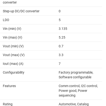
converter
Step-up DC/DC converter
0
LDO
5
Vin (min) (V)
3.135
Vin (max) (V)
5.25
Vout (min) (V)
0.7
Vout (max) (V)
3.3
Iout (max) (A)
7
Configurability
Factory programmable,
Software configurable
Features
Comm control, I2C control,
Power good, Power
sequencing
Rating
Automotive, Catalog