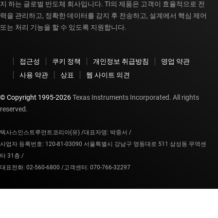
지 하는 글로벌 반도체 회사입니다. TI의 제품은 고객이 효율적으로 전
력을 관리하고, 정확한 데이터를 감지 후 전송하고, 설계에서 핵심 제어
또는 처리 기능을 할 수 있도록 지원합니다.
접근성
쿠키 정책
개인정보 취급방침
영업 약관
사용 약관
상표
웹 사이트 의견
© Copyright 1995-
2026
Texas Instruments Incorporated. All rights
reserved.
텍사스인스트루먼트코리아(유) /
대표자명: 박중서 /
사업자 등록번호: 120-81-03090 서울특별시 강남구 영동대로 511 삼성동 무역센
타 31층 /
대표전화: 02-560-6800 /
고객센터: 070-766-32297