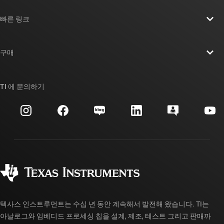
TI 기업 정보 개요
빠른 링크
채용
연락처
뉴스룸
구매
TI E2E™ 설계 지원 포럼
우리의 이야기 | 칩을 만드는 사람들
TI API 제품군
대체품 검색
TI 에 문의하기
이벤트
myTI 회사 계정
고객 지원 센터
투자 관계
배송, 결제 및 세금
패키징
제조
주문 FAQ
품질 및 안정성
사회 공헌
공인 유통업체
myTI 계정 FAQ
텍사스 인스트루먼트는 수십 년 동안 계속해서 발전해 왔습니다. TI는
아날로그와 임베디드 프로세싱 칩을 설계, 제조, 테스트 그리고 판매까