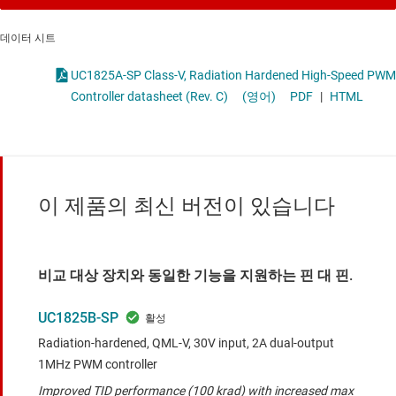
데이터 시트
UC1825A-SP Class-V, Radiation Hardened High-Speed PWM
Controller datasheet (Rev. C)
(영어)
PDF
|
HTML
이 제품의 최신 버전이 있습니다
비교 대상 장치와 동일한 기능을 지원하는 핀 대 핀.
UC1825B-SP
Radiation-hardened, QML-V, 30V input, 2A dual-output
1MHz PWM controller
Improved TID performance (100 krad) with increased max