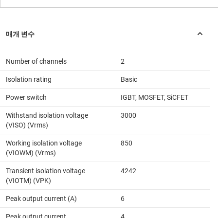
Number of channels
2
Isolation rating
Basic
Power switch
IGBT, MOSFET, SiCFET
Withstand isolation voltage
3000
(VISO) (Vrms)
Working isolation voltage
850
(VIOWM) (Vrms)
Transient isolation voltage
4242
(VIOTM) (VPK)
Peak output current (A)
6
Peak output current
4