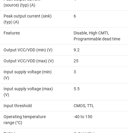
(source) (typ) (A)
Peak output current (sink)
6
(typ) (A)
Features
Disable, High CMTI,
Programmable dead time
Output VCC/VDD (min) (V)
9.2
Output VCC/VDD (max) (V)
25
Input supply voltage (min)
3
(V)
Input supply voltage (max)
5.5
(V)
Input threshold
CMOS, TTL
Operating temperature
-40 to 150
range (°C)