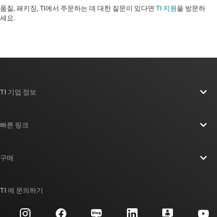
품질, 패키징, TI에서 주문하는 데 대한 질문이 있다면
TI 지원
을 방문하
세요. ​​​​​​​​​​​​​​
TI 기업 정보
TI 기업 정보 개요
빠른 링크
채용
연락처
뉴스룸
구매
TI E2E™ 설계 지원 포럼
우리의 이야기 | 칩을 만드는 사람들
TI API 제품군
대체품 검색
TI 에 문의하기
이벤트
myTI 회사 계정
고객 지원 센터