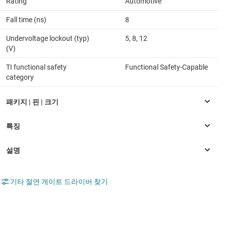
Rating
Automotive
Fall time (ns)
8
Undervoltage lockout (typ)
5, 8, 12
(V)
TI functional safety
Functional Safety-Capable
category
기타 절연 게이트 드라이버 찾기