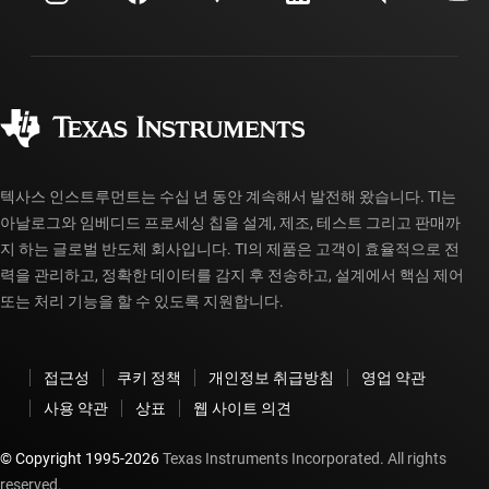
투자 관계
배송, 결제 및 세금
패키징
제조
주문 FAQ
품질 및 안정성
사회 공헌
공인 유통업체
myTI 계정 FAQ
텍사스 인스트루먼트는 수십 년 동안 계속해서 발전해 왔습니다. TI는
아날로그와 임베디드 프로세싱 칩을 설계, 제조, 테스트 그리고 판매까
지 하는 글로벌 반도체 회사입니다. TI의 제품은 고객이 효율적으로 전
력을 관리하고, 정확한 데이터를 감지 후 전송하고, 설계에서 핵심 제어
또는 처리 기능을 할 수 있도록 지원합니다.
접근성
쿠키 정책
개인정보 취급방침
영업 약관
사용 약관
상표
웹 사이트 의견
© Copyright 1995-
2026
Texas Instruments Incorporated. All rights
reserved.