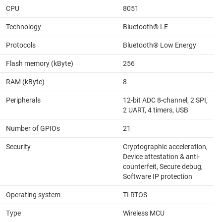
CPU
8051
Technology
Bluetooth® LE
Protocols
Bluetooth® Low Energy
Flash memory (kByte)
256
RAM (kByte)
8
Peripherals
12-bit ADC 8-channel, 2 SPI,
2 UART, 4 timers, USB
Number of GPIOs
21
Security
Cryptographic acceleration,
Device attestation & anti-
counterfeit, Secure debug,
Software IP protection
Operating system
TI RTOS
Type
Wireless MCU