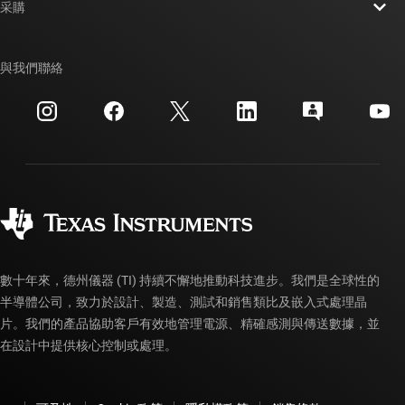
新聞室
采購
TI E2E™ 設計支援論壇
我們的故事 | 晶片幕後
TI API 套件
交互參考搜索
與我們聯絡
活動
myTI 公司帳戶
客戶支援中心
投資人關系
運送、付款與稅金
封裝
製造
訂購 FAQ
品質與可靠性
企業公民
授權經銷商
myTI 帳戶常見問題解答
數十年來，德州儀器 (TI) 持續不懈地推動科技進步。我們是全球性的
半導體公司，致力於設計、製造、測試和銷售類比及嵌入式處理晶
片。我們的產品協助客戶有效地管理電源、精確感測與傳送數據，並
在設計中提供核心控制或處理。