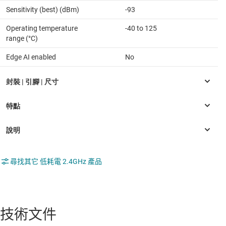
Sensitivity (best) (dBm)
-93
Operating temperature
-40 to 125
range (°C)
Edge AI enabled
No
尋找其它 低耗電 2.4GHz 產品
技術文件