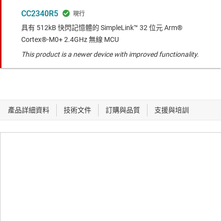
CC2340R5
具有 512kB 快閃記憶體的 SimpleLink™ 32 位元 Arm®
Cortex®-M0+ 2.4GHz 無線 MCU
This product is a newer device with improved functionality.