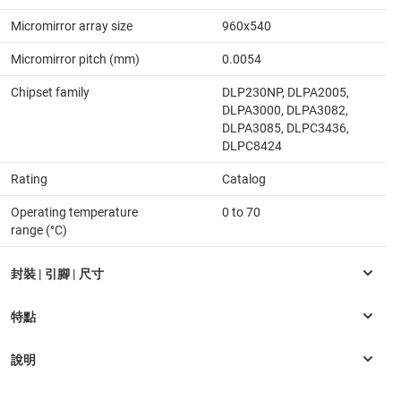
Micromirror array size
960x540
Micromirror pitch (mm)
0.0054
Chipset family
DLP230NP, DLPA2005,
DLPA3000, DLPA3082,
DLPA3085, DLPC3436,
DLPC8424
Rating
Catalog
Operating temperature
0 to 70
range (°C)