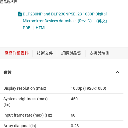
產品規格表
DLP230NP and DLP230NPSE .23 1080P Digital
Micromirror Devices datasheet (Rev. G)
(英文)
PDF
|
HTML
Display resolution (max)
1080p (1920x1080)
System brightness (max)
450
(lm)
Input frame rate (max) (Hz)
60
Array diagonal (in)
0.23