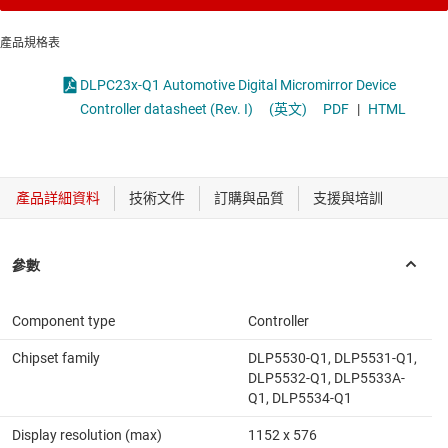
產品規格表
DLPC23x-Q1 Automotive Digital Micromirror Device
Controller datasheet (Rev. I)
(英文)
PDF
|
HTML
Component type
Controller
Chipset family
DLP5530-Q1, DLP5531-Q1,
DLP5532-Q1, DLP5533A-
Q1, DLP5534-Q1
Display resolution (max)
1152 x 576