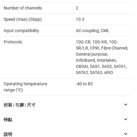
Number of channels
2
Speed (max) (Gbpp)
10.3
Input compatibility
AC-coupling, CML
Protocols
10G-CR, 10G-KR, 10G-
SR/LR, CPRI, Fibre Channel,
General purpose,
Infiniband, Interlaken,
OBSAI, SAS1, SAS2, SATA1,
SATA2, SATA3, sRIO
Operating temperature
-40 to 85
range (°C)