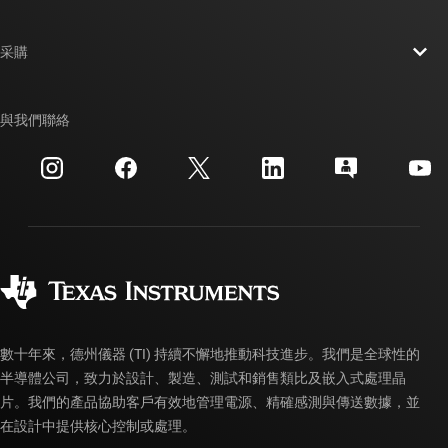
人才招募
聯絡我們
新聞室
采購
TI E2E™ 設計支援論壇
我們的故事 | 晶片幕後
TI API 套件
交互參考搜索
與我們聯絡
活動
myTI 公司帳戶
客戶支援中心
投資人關系
運送、付款與稅金
封裝
製造
訂購 FAQ
品質與可靠性
企業公民
授權經銷商
myTI 帳戶常見問題解答
數十年來，德州儀器 (TI) 持續不懈地推動科技進步。我們是全球性的
半導體公司，致力於設計、製造、測試和銷售類比及嵌入式處理晶
片。我們的產品協助客戶有效地管理電源、精確感測與傳送數據，並
在設計中提供核心控制或處理。