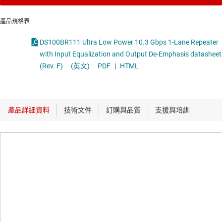
產品規格表
DS100BR111 Ultra Low Power 10.3 Gbps 1-Lane Repeater
with Input Equalization and Output De-Emphasis datasheet
(Rev. F)
(英文)
PDF
|
HTML