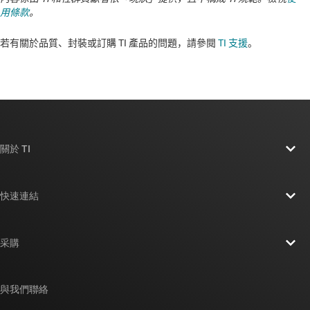
用條款
。
若有關於品質、封裝或訂購 TI 產品的問題，請參閱
TI 支援
。​​​​​​​​​​​​​​
關於 TI
關於 TI 概覽
快速連結
人才招募
聯絡我們
新聞室
采購
TI E2E™ 設計支援論壇
我們的故事 | 晶片幕後
TI API 套件
交互參考搜索
與我們聯絡
活動
myTI 公司帳戶