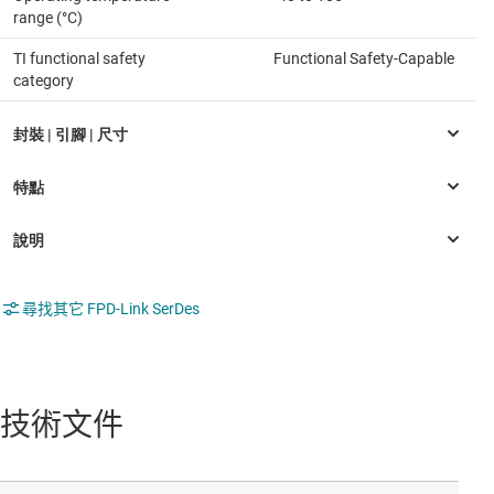
range (°C)
TI functional safety
Functional Safety-Capable
category
尋找其它 FPD-Link SerDes
技術文件