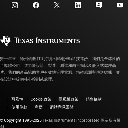
客戶支援中心
投資人關系
運送、付款與稅金
封裝
製造
訂購 FAQ
品質與可靠性
企業公民
授權經銷商
myTI 帳戶常見問題解答
數十年來，德州儀器 (TI) 持續不懈地推動科技進步。我們是全球性的
半導體公司，致力於設計、製造、測試和銷售類比及嵌入式處理晶
片。我們的產品協助客戶有效地管理電源、精確感測與傳送數據，並
在設計中提供核心控制或處理。
可及性
Cookie 政策
隱私權政策
銷售條款
使用條款
商標
網站意見回饋
© Copyright 1995-
2026
Texas Instruments Incorporated.保留所有權
利。