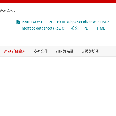
產品規格表
DS90UB935-Q1 FPD-Link III 3Gbps Serializer With CSI-2
Interface datasheet (Rev. C)
(英文)
PDF
|
HTML