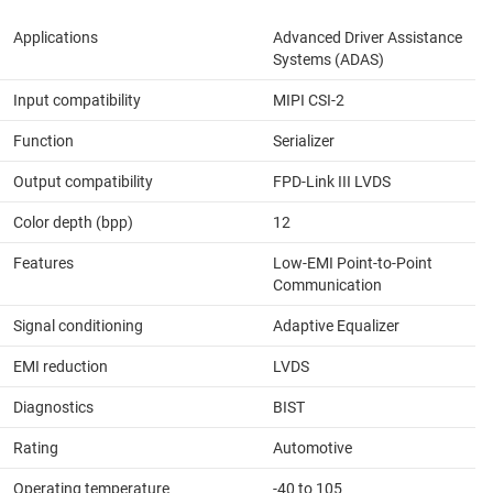
Applications
Advanced Driver Assistance
Systems (ADAS)
Input compatibility
MIPI CSI-2
Function
Serializer
Output compatibility
FPD-Link III LVDS
Color depth (bpp)
12
Features
Low-EMI Point-to-Point
Communication
Signal conditioning
Adaptive Equalizer
EMI reduction
LVDS
Diagnostics
BIST
Rating
Automotive
Operating temperature
-40 to 105