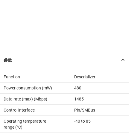
Function
Deserializer
Power consumption (mW)
480
Data rate (max) (Mbps)
1485
Control interface
Pin/SMBus
Operating temperature
-40 to 85
range (°C)