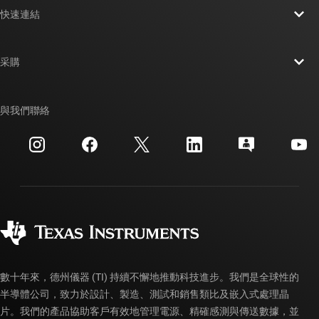
快速連結
人才招募
聯絡我們
新聞室
采購
TI E2E™ 設計支援論壇
我們的故事 | 晶片幕後
TI API 套件
交互參考搜索
與我們聯絡
活動
myTI 公司帳戶
客戶支援中心
投資人關系
運送、付款與稅金
封裝
製造
訂購 FAQ
品質與可靠性
企業公民
授權經銷商
myTI 帳戶常見問題解答
數十年來，德州儀器 (TI) 持續不懈地推動科技進步。我們是全球性的
半導體公司，致力於設計、製造、測試和銷售類比及嵌入式處理晶
片。我們的產品協助客戶有效地管理電源、精確感測與傳送數據，並