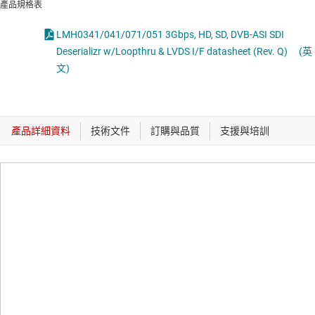
產品規格表
LMH0341/041/071/051 3Gbps, HD, SD, DVB-ASI SDI
Deserializr w/Loopthru & LVDS I/F datasheet (Rev. Q)
(英
文)