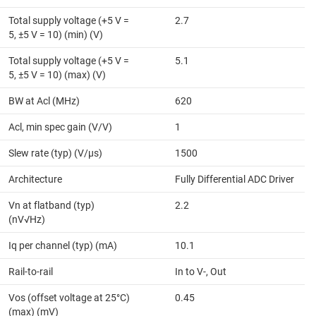
Total supply voltage (+5 V =
2.7
5, ±5 V = 10) (min) (V)
Total supply voltage (+5 V =
5.1
5, ±5 V = 10) (max) (V)
BW at Acl (MHz)
620
Acl, min spec gain (V/V)
1
Slew rate (typ) (V/µs)
1500
Architecture
Fully Differential ADC Driver
Vn at flatband (typ)
2.2
(nV√Hz)
Iq per channel (typ) (mA)
10.1
Rail-to-rail
In to V-, Out
Vos (offset voltage at 25°C)
0.45
(max) (mV)