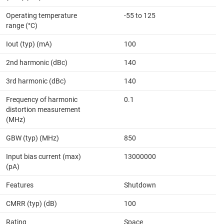
Operating temperature
-55 to 125
range (°C)
Iout (typ) (mA)
100
2nd harmonic (dBc)
140
3rd harmonic (dBc)
140
Frequency of harmonic
0.1
distortion measurement
(MHz)
GBW (typ) (MHz)
850
Input bias current (max)
13000000
(pA)
Features
Shutdown
CMRR (typ) (dB)
100
Rating
Space