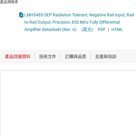
產品規格表
LMH5485-SEP Radiation Tolerant, Negative Rail Input, Rail-
to-Rail Output, Precision, 850 MHz Fully Differential
Amplifier datasheet (Rev. A)
(英文)
PDF
|
HTML