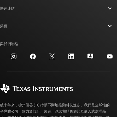
關於 TI 概覽
快速連結
人才招募
聯絡我們
新聞室
采購
TI E2E™ 設計支援論壇
我們的故事 | 晶片幕後
TI API 套件
交互參考搜索
與我們聯絡
活動
myTI 公司帳戶
客戶支援中心
投資人關系
運送、付款與稅金
封裝
製造
訂購 FAQ
品質與可靠性
企業公民
授權經銷商
myTI 帳戶常見問題解答
數十年來，德州儀器 (TI) 持續不懈地推動科技進步。我們是全球性的
半導體公司，致力於設計、製造、測試和銷售類比及嵌入式處理晶