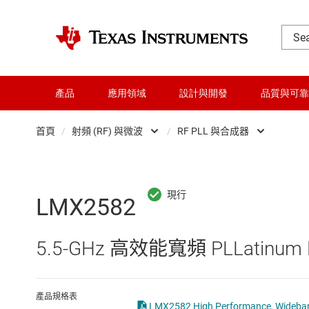
產品
應用領域
設計與開發
品質與可靠
首頁
/
射頻 (RF) 與微波
/
RF PLL 與合成器
DLP 產品
Other RF & mi
交換器與多工器
RF PLL 與合
LMX2582
介面
RF 前端模組
5.5-GHz 高效能寬頻 PLLatinu
射頻 (RF) 與微波
RF 收發器、
微控制器 (MCU) 與處理器
射頻功率偵測
產品規格表
LMX2582 High Performance, Wideband