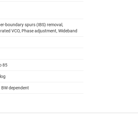
ger-boundary spurs (IBS) removal,
grated VCO, Phase adjustment, Wideband
o 85
log
 BW dependent