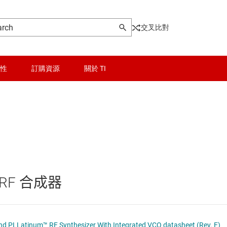
交叉比對
性
訂購資源
關於 TI
crowave
晶粒與晶圓服務
成器
無線連線
被動和離散
m RF 合成器
接收器、發射器
邏輯和電壓轉換
器
隔離
 PLLatinum™ RF Synthesizer With Integrated VCO datasheet (Rev. E)