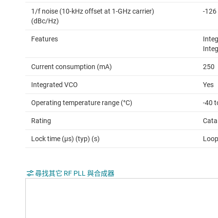
1/f noise (10-kHz offset at 1-GHz carrier)
-126
(dBc/Hz)
Features
Inte
Inte
Current consumption (mA)
250
Integrated VCO
Yes
Operating temperature range (°C)
-40 t
Rating
Cata
Lock time (µs) (typ) (s)
Loop
尋找其它 RF PLL 與合成器