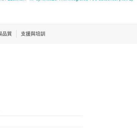
電池管理 IC
器
電源管理
音訊、觸覺和壓電
馬達驅動器
0