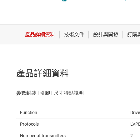
感測器
LVDS、M-LVDS 和 PECL IC
放大器
PCIe、SAS & SATA IC
數據轉換器
RS-232 收發器
時鐘與計時
RS-485 & RS-422 收發器
產品詳細資料
Function
Drive
Protocols
LVP
Number of transmitters
2