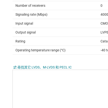
Number of receivers
0
Signaling rate (Mbps)
400
Input signal
CMOS
Output signal
LVP
Rating
Cata
Operating temperature range (°C)
-40 t
尋找其它 LVDS、M-LVDS 和 PECL IC