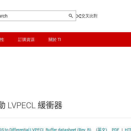
交叉比對
性
訂購資源
關於 TI
晶粒與晶圓服務
USB IC
無線連線
乙太網路 IC
被動和離散
光學網路 IC
差動 LVPECL 緩衝器
邏輯和電壓轉換
其它介面
隔離
多開關偵測介面 (MSDI) IC
to Differential LVPECL Buffer datasheet (Rev. B)
(英文)
PDF
|
HT