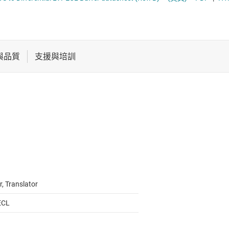
電池管理 IC
序列數位介面 (SDI) IC
電源管理
系統基礎晶片 (SBC)
音訊、觸覺和壓電
高速 SerDes
馬達驅動器
r, Translator
ECL