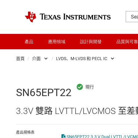
產品
應用領域
設計與開發
品質與可靠
首頁
/
介面
/
LVDS、M-LVDS 和 PECL IC
DLP 產品
CAN 收發器
交換器與多工器
HDMI、顯示介面和 MIPI IC
SN65EPT22
介面
I2C、I3C 與 SPI IC
3.3V 雙路 LVTTL/LVCMOS 至
射頻 (RF) 與微波
IO-Link 和數位 I/O
微控制器 (MCU) 與處理器
LIN 收發器
產品規格表
SN65EPT22 3.3 V Dual LVTTL/LVCMOS 