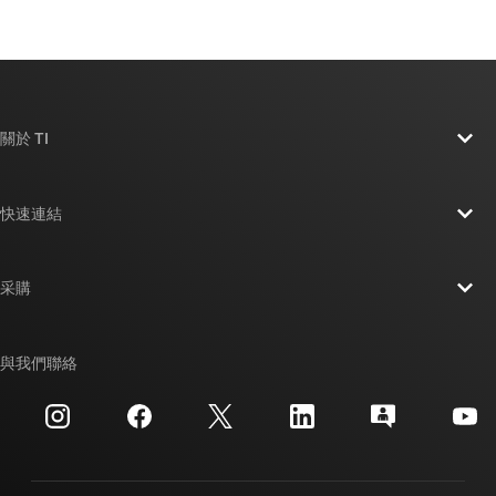
關於 TI
關於 TI 概覽
快速連結
人才招募
聯絡我們
新聞室
采購
TI E2E™ 設計支援論壇
我們的故事 | 晶片幕後
TI API 套件
交互參考搜索
與我們聯絡
活動
myTI 公司帳戶
客戶支援中心
投資人關系
運送、付款與稅金
封裝
製造
訂購 FAQ