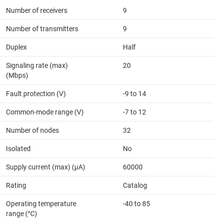
Number of receivers
9
Number of transmitters
9
Duplex
Half
Signaling rate (max)
20
(Mbps)
Fault protection (V)
-9 to 14
Common-mode range (V)
-7 to 12
Number of nodes
32
Isolated
No
Supply current (max) (µA)
60000
Rating
Catalog
Operating temperature
-40 to 85
range (°C)