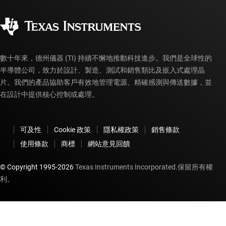
品質與可靠性
企業公民
授權經銷商
myTI 帳戶常見問題解答
數十年來，德州儀器 (TI) 持續不懈地推動科技進步。我們是全球性的
半導體公司，致力於設計、製造、測試和銷售類比及嵌入式處理晶
片。我們的產品協助客戶有效地管理電源、精確感測與傳送數據，並
在設計中提供核心控制或處理。
可及性
Cookie 政策
隱私權政策
銷售條款
使用條款
商標
網站意見回饋
© Copyright 1995-
2026
Texas Instruments Incorporated.保留所有權
利。