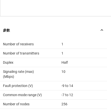
Number of receivers
1
Number of transmitters
1
Duplex
Half
Signaling rate (max)
10
(Mbps)
Fault protection (V)
-9 to 14
Common-mode range (V)
-7 to 12
Number of nodes
256