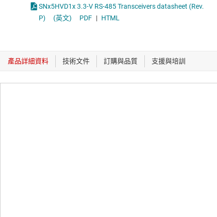
SNx5HVD1x 3.3-V RS-485 Transceivers datasheet (Rev.
P)
(英文)
PDF
|
HTML