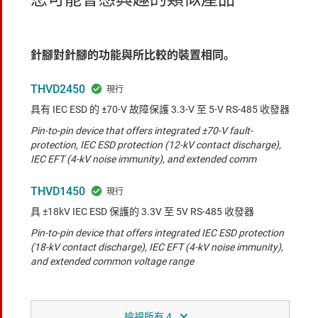
針腳對針腳的功能與所比較的裝置相同。
THVD2450
具有 IEC ESD 的 ±70-V 故障保護 3.3-V 至 5-V RS-485 收發器
Pin-to-pin device that offers integrated ±70-V fault-
protection, IEC ESD protection (12-kV contact discharge),
IEC EFT (4-kV noise immunity), and extended comm
THVD1450
具 ±18kV IEC ESD 保護的 3.3V 至 5V RS-485 收發器
Pin-to-pin device that offers integrated IEC ESD protection
(18-kV contact discharge), IEC EFT (4-kV noise immunity),
and extended common voltage range
THVD1429
具有突波防護功能的 3.3V 至 5V RS-485 收發器