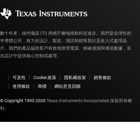
品質與可靠性
企業公民
授權經銷商
myTI 帳戶常見問題解答
數十年來，德州儀器 (TI) 持續不懈地推動科技進步。我們是全球性的
半導體公司，致力於設計、製造、測試和銷售類比及嵌入式處理晶
片。我們的產品協助客戶有效地管理電源、精確感測與傳送數據，並
在設計中提供核心控制或處理。
可及性
Cookie 政策
隱私權政策
銷售條款
使用條款
商標
網站意見回饋
© Copyright 1995-
2026
Texas Instruments Incorporated.保留所有權
利。