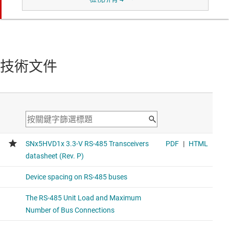
Pin-to-pin device that offers integrated IEC surge (2.5-kV),
IEC ESD protection (8-kV contact discharge), IEC EFT (4-kV
noise immunity), and extended common vol
THVD1420
技術文件
採用小型封裝選項且具 ±12-kV IEC ESD 保護的 3.3-V 至 5-
V、12-Mbps、RS-485 收發器
Offers integrated IEC ESD protection (12-kV contact
discharge), IEC EFT (4-kV noise immunity), and extended
common voltage range