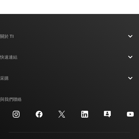
關於 TI
關於 TI 概覽
快速連結
人才招募
聯絡我們
新聞室
采購
TI E2E™ 設計支援論壇
我們的故事 | 晶片幕後
TI API 套件
交互參考搜索
與我們聯絡
活動
myTI 公司帳戶
客戶支援中心
投資人關系
運送、付款與稅金
封裝
製造
訂購 FAQ